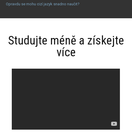
Opravdu se mohu cizí jazyk snadno naučit?
Studujte méně a získejte
více