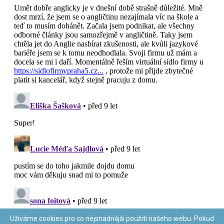
Užíváme cookies pro co nejsnadnější použití našeho webu. Pokud