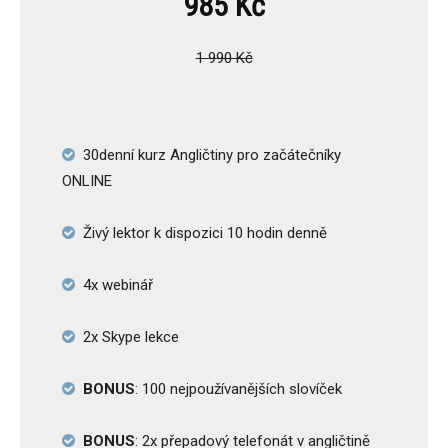
985 Kč
1 990 Kč
30denní kurz Angličtiny pro začátečníky
ONLINE
Živý lektor k dispozici 10 hodin denně
4x webinář
2x Skype lekce
BONUS
: 100 nejpoužívanějších slovíček
BONUS
: 2x přepadový telefonát v angličtině