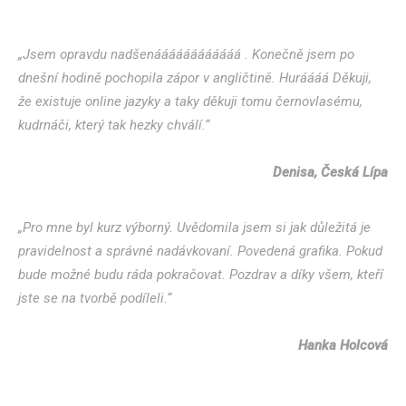
„Jsem opravdu nadšenáááááááááááá . Konečně jsem po
dnešní hodině pochopila zápor v angličtině. Huráááá Děkuji,
že existuje online jazyky a taky děkuji tomu černovlasému,
kudrnáči, který tak hezky chválí.“
Denisa, Česká Lípa
„Pro mne byl kurz výborný. Uvědomila jsem si jak důležitá je
pravidelnost a správné nadávkovaní. Povedená grafika. Pokud
bude možné budu ráda pokračovat. Pozdrav a díky všem, kteří
jste se na tvorbě podíleli.“
Hanka Holcová