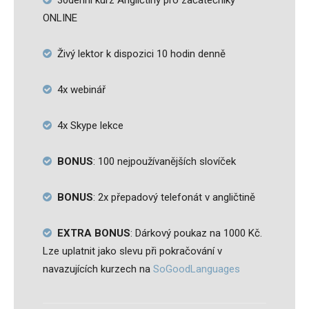
30denní kurz Angličtiny pro začátečníky
ONLINE
Živý lektor k dispozici 10 hodin denně
4x webinář
4x Skype lekce
BONUS
: 100 nejpoužívanějších slovíček
BONUS
: 2x přepadový telefonát v angličtině
EXTRA BONUS
: Dárkový poukaz na 1000 Kč.
Lze uplatnit jako slevu při pokračování v
navazujících kurzech na
SoGoodLanguages