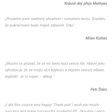
Krásné dny přeje Mathyas
„Prozatím jsem nadšený obsahem i rozsahem kurzu. Doufám,
že pokračování bude stejně zábavné. Díky.“
Milan Kulhan
„Musím se přiznat, že se mi tento kurz velice líbí. Hlavní jeho
výhodou je, že se můžu učit kdykoliv a nejsem závislý někam
dojíždět. Je to super – děkuji.“
Petr Šrám
„I did this course very happy! Thank you! I wish you much
success and many successful students! PS: Zkouším i něco