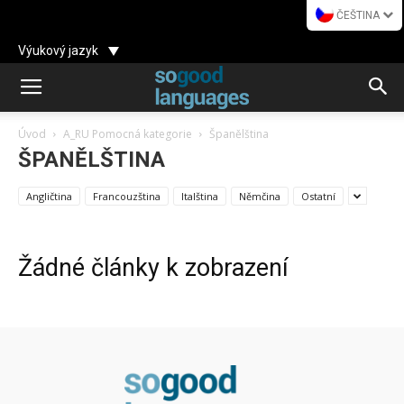
ČEŠTINA
Výukový jazyk
Úvod
A_RU Pomocná kategorie
Španělština
ŠPANĚLŠTINA
Angličtina
Francouzština
Italština
Němčina
Ostatní
Žádné články k zobrazení