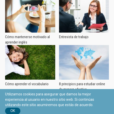
Cómo mantenerse motivado al
Entrevista de trabajo
aprender inglés
Cómo aprender el vocabulario
8 principios para estudiar online
de manera efectiva
Utilizamos cookies para asegurar que damos la mejor
experiencia al usuario en nuestro sitio web. Si continúas
utilizando este sitio asumiremos que estás de acuerdo.
© Copyright 2018 - SoGoodLanguages.com
OK