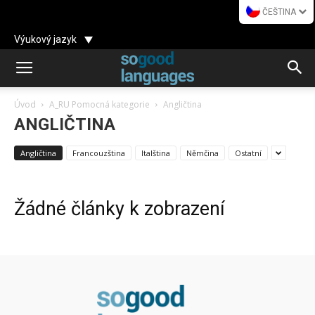
ČEŠTINA
Výukový jazyk
Úvod
A_RU Pomocná kategorie
Angličtina
ANGLIČTINA
Angličtina
Francouzština
Italština
Němčina
Ostatní
Žádné články k zobrazení