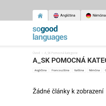
Angličtina
Němčina
SoGood
Úvod
A_SK Pomocná kategorie
Languages
A_SK POMOCNÁ KATE
Angličtina
Francouzština
Italština
Němčina
Žádné články k zobrazení