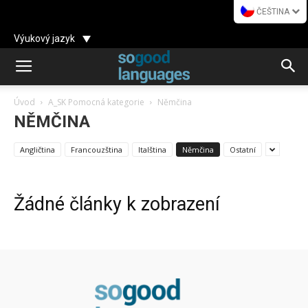
ČEŠTINA
Výukový jazyk
Úvod
A_SK Pomocná kategorie
Němčina
NĚMČINA
Angličtina
Francouzština
Italština
Němčina
Ostatní
Žádné články k zobrazení