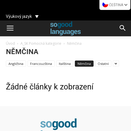
ČEŠTINA
Výukový jazyk
Úvod
A_SK Pomocná kategorie
Němčina
NĚMČINA
Angličtina
Francouzština
Italština
Němčina
Ostatní
Žádné články k zobrazení