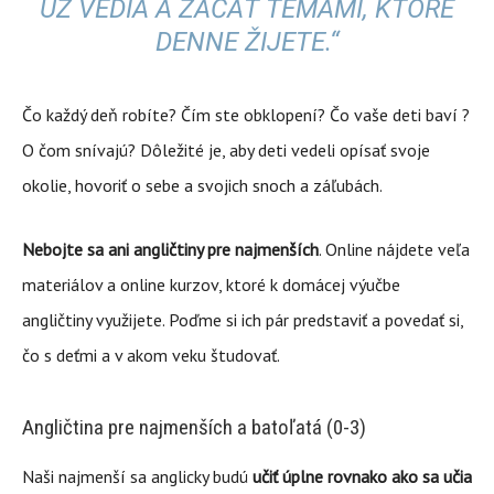
UŽ VEDIA A ZAČAŤ TÉMAMI, KTORÉ
DENNE ŽIJETE.“
Čo každý deň robíte? Čím ste obklopení? Čo vaše deti baví ?
O čom snívajú? Dôležité je, aby deti vedeli opísať svoje
okolie, hovoriť o sebe a svojich snoch a záľubách.
Nebojte sa ani angličtiny pre najmenších
. Online nájdete veľa
materiálov a online kurzov, ktoré k domácej výučbe
angličtiny využijete. Poďme si ich pár predstaviť a povedať si,
čo s deťmi a v akom veku študovať.
Angličtina pre najmenších a batoľatá (0-3)
Naši najmenší sa anglicky budú
učiť úplne rovnako ako sa učia