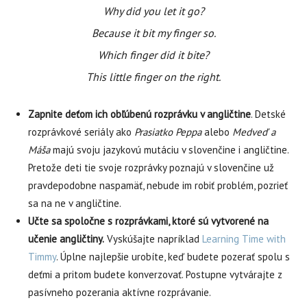
Why did you let it go?
Because it bit my finger so.
Which finger did it bite?
This little finger on the right.
Zapnite deťom ich obľúbenú rozprávku v angličtine
. Detské
rozprávkové seriály ako
Prasiatko Peppa
alebo
Medveď a
Máša
majú svoju jazykovú mutáciu v slovenčine i angličtine.
Pretože deti tie svoje rozprávky poznajú v slovenčine už
pravdepodobne naspamäť, nebude im robiť problém, pozrieť
sa na ne v angličtine.
Učte sa spoločne s rozprávkami, ktoré sú vytvorené na
učenie angličtiny.
Vyskúšajte napríklad
Learning Time with
Timmy
. Úplne najlepšie urobíte, keď budete pozerať spolu s
deťmi a pritom budete konverzovať. Postupne vytvárajte z
pasívneho pozerania aktívne rozprávanie.