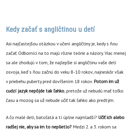
Kedy začať s angličtinou u detí
Asi najčastejšou otázkou v učení angličtiny je, kedy s ňou
začať. Odborníci na to majú rôzne teórie a názory. Viac menej
sa ale zhodujú v tom, že najlepšie si angličtinu vaše deti
osvoja, keď s ňou začnú do veku 8-10 rokov, najneskôr však
v priebehu puberty pred dovŕšením 18 rokov.
Potom im už
cudzí jazyk nepôjde tak ľahko
, pretože už nebudú mať toľko
času a mozog sa už nebude učiť tak ľahko ako predtým.
A čo malé deti, batoľatá a tí úplne najmladší?
Učiť ich alebo
radšej nie, aby sa im to neplietlo?
Medzi 2. a 3. rokom sa