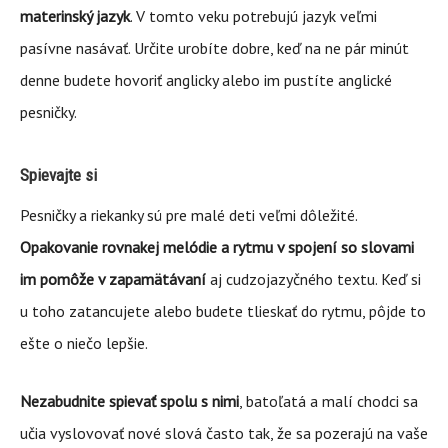
materinský jazyk
. V tomto veku potrebujú jazyk veľmi
pasívne nasávať. Určite urobíte dobre, keď na ne pár minút
denne budete hovoriť anglicky alebo im pustíte anglické
pesničky.
Spievajte si
Pesničky a riekanky sú pre malé deti veľmi dôležité.
Opakovanie rovnakej melódie a rytmu v spojení so slovami
im pomôže v zapamätávaní
aj cudzojazyčného textu. Keď si
u toho zatancujete alebo budete tlieskať do rytmu, pôjde to
ešte o niečo lepšie.
Nezabudnite spievať spolu s nimi
, batoľatá a malí chodci sa
učia vyslovovať nové slová často tak, že sa pozerajú na vaše