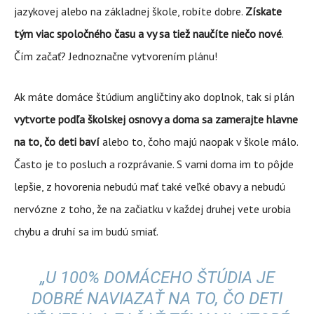
jazykovej alebo na základnej škole, robíte dobre.
Získate
tým viac spoločného času a vy sa tiež naučíte niečo nové
.
Čím začať? Jednoznačne vytvorením plánu!
Ak máte domáce štúdium angličtiny ako doplnok, tak si plán
vytvorte podľa školskej osnovy a doma sa zamerajte hlavne
na to, čo deti baví
alebo to, čoho majú naopak v škole málo.
Často je to posluch a rozprávanie. S vami doma im to pôjde
lepšie, z hovorenia nebudú mať také veľké obavy a nebudú
nervózne z toho, že na začiatku v každej druhej vete urobia
chybu a druhí sa im budú smiať.
„U 100% DOMÁCEHO ŠTÚDIA JE
DOBRÉ NAVIAZAŤ NA TO, ČO DETI