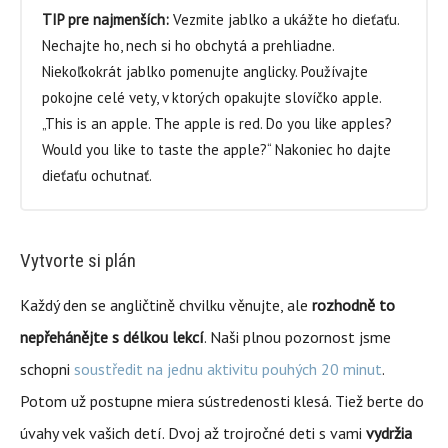
TIP pre najmenších:
Vezmite jablko a ukážte ho dieťaťu.
Nechajte ho, nech si ho obchytá a prehliadne.
Niekoľkokrát jablko pomenujte anglicky. Používajte
pokojne celé vety, v ktorých opakujte slovíčko apple.
„This is an apple. The apple is red. Do you like apples?
Would you like to taste the apple?“ Nakoniec ho dajte
dieťaťu ochutnať.
Vytvorte si plán
Každý den se angličtině chvilku věnujte, ale
rozhodně to
nepřehánějte s délkou lekcí
. Naši plnou pozornost jsme
schopni
soustředit na jednu aktivitu pouhých 20 minut
.
Potom už postupne miera sústredenosti klesá. Tiež berte do
úvahy vek vašich detí. Dvoj až trojročné deti s vami
vydržia