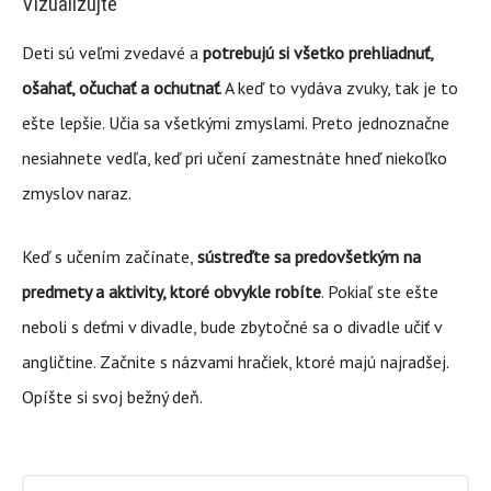
Vizualizujte
Deti sú veľmi zvedavé a
potrebujú si všetko prehliadnuť,
ošahať, očuchať a ochutnať
. A keď to vydáva zvuky, tak je to
ešte lepšie. Učia sa všetkými zmyslami. Preto jednoznačne
nesiahnete vedľa, keď pri učení zamestnáte hneď niekoľko
zmyslov naraz.
Keď s učením začínate,
sústreďte sa predovšetkým na
predmety a aktivity, ktoré obvykle robíte
. Pokiaľ ste ešte
neboli s deťmi v divadle, bude zbytočné sa o divadle učiť v
angličtine. Začnite s názvami hračiek, ktoré majú najradšej.
Opíšte si svoj bežný deň.