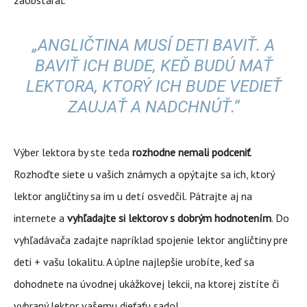
zaobstarať.
„ANGLIČTINA MUSÍ DETI BAVIŤ. A
BAVIŤ ICH BUDE, KEĎ BUDÚ MAŤ
LEKTORA, KTORÝ ICH BUDE VEDIEŤ
ZAUJAŤ A NADCHNÚŤ.“
Výber lektora by ste teda
rozhodne nemali podceniť
.
Rozhoďte siete u vašich známych a opýtajte sa ich, ktorý
lektor angličtiny sa im u detí osvedčil. Pátrajte aj na
internete a
vyhľadajte si lektorov s dobrým hodnotením
. Do
vyhľadávača zadajte napríklad spojenie lektor angličtiny pre
deti + vašu lokalitu. A úplne najlepšie urobíte, keď sa
dohodnete na úvodnej ukážkovej lekcii, na ktorej zistíte či
vybraný lektor vašemu dieťaťu sadol.