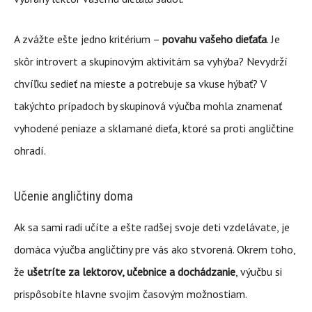
A zvážte ešte jedno kritérium –
povahu vašeho dieťaťa
. Je
skôr introvert a skupinovým aktivitám sa vyhýba? Nevydrží
chvíľku sedieť na mieste a potrebuje sa vkuse hýbať? V
takýchto prípadoch by skupinová výučba mohla znamenať
vyhodené peniaze a sklamané dieťa, ktoré sa proti angličtine
ohradí.
Učenie angličtiny doma
Ak sa sami radi učíte a ešte radšej svoje deti vzdelávate, je
domáca výučba angličtiny pre vás ako stvorená. Okrem toho,
že
ušetríte za lektorov, učebnice a dochádzanie
, výučbu si
prispôsobíte hlavne svojim časovým možnostiam.