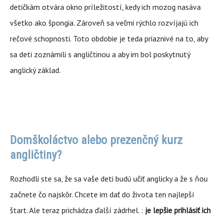
detičkám otvára okno príležitostí, kedy ich mozog nasáva
všetko ako špongia. Zároveň sa veľmi rýchlo rozvíjajú ich
rečové schopnosti. Toto obdobie je teda priaznivé na to, aby
sa deti zoznámili s angličtinou a aby im bol poskytnutý
anglický základ.
Domškoláctvo alebo prezenčný kurz
angličtiny?
Rozhodli ste sa, že sa vaše deti budú učiť anglicky a že s ňou
začnete čo najskôr. Chcete im dať do života ten najlepší
štart. Ale teraz prichádza ďalší zádrhel. :
je lepšie prihlásiť ich