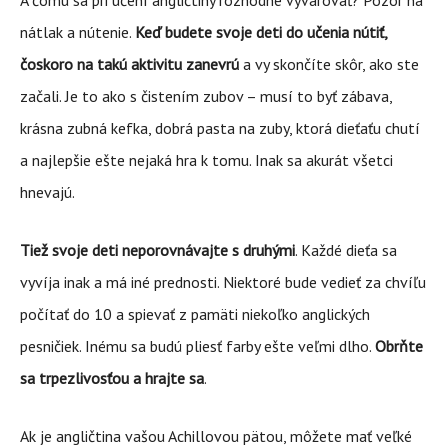
A čomu sa pri učení angličtiny rozhodne vyvarovať? Pozor na
nátlak a nútenie.
Keď budete svoje deti do učenia nútiť,
čoskoro na takú aktivitu zanevrú
a vy skončíte skôr, ako ste
začali. Je to ako s čistením zubov – musí to byť zábava,
krásna zubná kefka, dobrá pasta na zuby, ktorá dieťaťu chutí
a najlepšie ešte nejaká hra k tomu. Inak sa akurát všetci
hnevajú.
Tiež svoje deti neporovnávajte s druhými
. Každé dieťa sa
vyvíja inak a má iné prednosti. Niektoré bude vedieť za chvíľu
počítať do 10 a spievať z pamäti niekoľko anglických
pesničiek. Inému sa budú pliesť farby ešte veľmi dlho.
Obrňte
sa trpezlivosťou a hrajte sa
.
Ak je angličtina vašou Achillovou pätou, môžete mať veľké