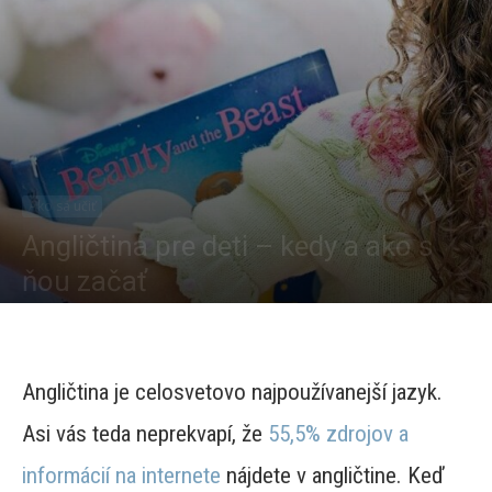
Ako sa učiť
Angličtina pre deti – kedy a ako s
ňou začať
By
Vendula Nedělová
-
850
0
Angličtina je celosvetovo najpoužívanejší jazyk.
Asi vás teda neprekvapí, že
55,5% zdrojov a
informácií na internete
nájdete v angličtine. Keď