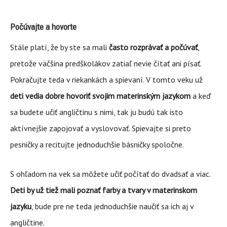
Počúvajte a hovorte
Stále platí, že by ste sa mali
často rozprávať a počúvať
,
pretože väčšina predškolákov zatiaľ nevie čítať ani písať.
Pokračujte teda v riekankách a spievaní. V tomto veku už
deti vedia dobre hovoriť svojim materinským jazykom
a keď
sa budete učiť angličtinu s nimi, tak ju budú tak isto
aktívnejšie zapojovať a vyslovovať. Spievajte si preto
pesničky a recitujte jednoduchšie básničky spoločne.
S ohľadom na vek sa môžete učiť počítať do dvadsať a viac.
Deti by už tiež mali poznať farby a tvary v materinskom
jazyku
, bude pre ne teda jednoduchšie naučiť sa ich aj v
angličtine.