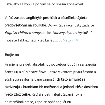
ústa, ako sa hýbu a potom sa to snažia zopakovať.
Veľkú
zásobu anglických pesničiek a básničiek nájdete
predovšetkým na YouTube.
Do vyhľadávacej lišty zadajte
English children songs
alebo
Nursery rhymes
. Vyskúšať
môžete taktiež napríklad kanál
CoCoMelon TV
.
Hrajte sa
Hranie je pre deti absolútnou potrebou. Uvoľnia sa, zapoja
fantáziu a sú v stave flow – stav, v ktorom plynú časom a
sústredia sa iba na danú činnosť.
Ich telo a myseľ sa
aktivizujú k hraniciam ich možností a jednoduchšie dosiahnu
niečo zložitejšie.
Keď si s deťmi (batoľatami i tými
najmenšími) hráte, zapojte opäť angličtinu.