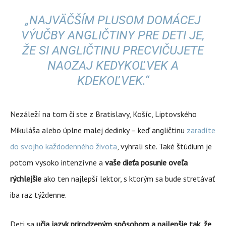
„NAJVÄČŠÍM PLUSOM DOMÁCEJ
VÝUČBY ANGLIČTINY PRE DETI JE,
ŽE SI ANGLIČTINU PRECVIČUJETE
NAOZAJ KEDYKOĽVEK A
KDEKOĽVEK.“
Nezáleží na tom či ste z Bratislavy, Košíc, Liptovského
Mikuláša alebo úplne malej dedinky – keď angličtinu
zaradíte
do svojho každodenného života
, vyhrali ste. Také štúdium je
potom vysoko intenzívne a
vaše dieťa posunie oveľa
rýchlejšie
ako ten najlepší lektor, s ktorým sa bude stretávať
iba raz týždenne.
Deti sa
učia jazyk prirodzeným spôsobom a najlepšie tak, že