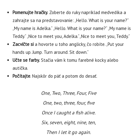
Pomenujte hračky.
Zoberte do ruky napríklad medvedíka a
zahrajte sa na predstavovanie: „Hello. What is your name?“
„My name is Adelka.“ „Hello. What is your name?“ „My name is
Teddy.“ „Nice to meet you, Adelka.“„Nice to meet you, Teddy.“
Zacvičte si
a hovorte u toho anglicky, čo robíte. „Put your
hands up. Jump. Turn around. Sit down.“
Učte se farby.
Stačia vám k tomu farebné kocky alebo
autíčka.
Počítajte
. Najskôr do päť a potom do desať.
One, Two, Three, Four, Five
One, two, three, four, five
Once I caught a fish alive.
Six, seven, eight, nine, ten,
Then I let it go again.