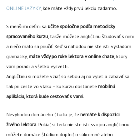
ONLINE JAZYKY
, kde máte vždy prvú lekciu zadarmo.
S menšími deťmi sa
učíte spoločne podľa metodicky
spracovaného kurzu
, takže môžete angličtinu študovať s nimi
a niečo málo sa priučiť. Keď si náhodou nie ste istí výkladom
gramatiky,
máte vždy po ruke lektora v online chate
, ktorý
vám poradí a všetko vysvetlí.
Angličtinu si môžete vziať so sebou aj na výlet a zabaviť sa
tak pri ceste vo vlaku – ku kurzu dostanete
mobilnú
aplikáciu, ktorá bude cestovať s vami
.
Nevýhodou domáceho štúdia je, že
nemáte k dispozícii
živého lektora
. Pokiaľ si teda nie ste istí svojou angličtinou,
môžete domáce štúdium doplniť o súkromné alebo