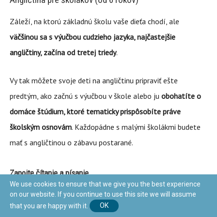
Záleží, na ktorú základnú školu vaše dieťa chodí, ale
väčšinou sa s výučbou cudzieho jazyka, najčastejšie
angličtiny, začína od tretej triedy
.
Vy tak môžete svoje deti na angličtinu pripraviť ešte
predtým, ako začnú s výučbou v škole alebo ju
obohatíte o
domáce štúdium, ktoré tematicky prispôsobíte práve
školským osnovám
. Každopádne s malými školákmi budete
mať s angličtinou o zábavu postarané.
Zapojte čítanie a písanie
We use cookies to ensure that we give you the best experience
Pretože školáci už
vedia čítať a písať, obohaťte štúdium aj o
on our website. If you continue to use this site we will assume
that you are happy with it.
OK
tieto dva poznatky
. Ak ste už deťom kúpili mobilný telefón,