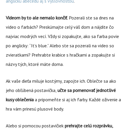
anglickú abecedu aj s výslovnosťou
.
Videom by to ale nemalo končiť
. Pozerali ste sa dnes na
video o farbách? Preskúmajte celý váš dom a nájdite čo
najviac modrých vecí. Vždy si zopakujte, ako sa farba povie
po anglicky: “It’s blue.” Alebo ste sa pozerali na video so
zvieratkami? Prehrabte krabice s hračkami a zopakujte si
názvy tých, ktoré máte doma.
Ak vaše dieťa miluje kostýmy, zapojte ich. Oblečte sa ako
jeho obľúbená postavička,
učte sa pomenovať jednotlivé
kusy oblečenia
a pripomeňte si aj ich farby. Každé oživenie a
hra vám prinesú plusové body.
Alebo si pomocou postavičiek
prehrajte celú rozprávku,