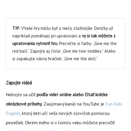
TIP:
VVaše hry môžu byť o niečo zložitejšie. Detičky už
napríklad pomáhajú pri upratovaní a
vy si tak môžete z
upratovania vytvoriť hru
. Precvičte si farby: „Give me the
red ball.” Zapojte aj čísla: „Give me two teddies.“ Alebo
si zopakujte názvy hračiek: „Give me the doll.“
Zapojte videá
Nebojte sa učiť
podľa videí online alebo čítať krátke
obrázkové príbehy
. Zaujímavý kanál na YouTube je
Fun Kids
English
, ktorý deti učí veľa nových slovíčok pomocou
pesničiek. Okrem iného si v tomto veku môžete precvičiť