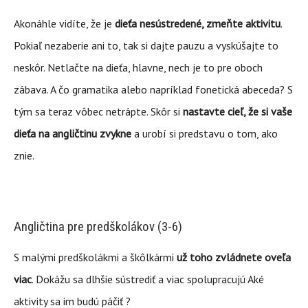
Akonáhle vidíte, že je
dieťa nesústredené, zmeňte aktivitu
.
Pokiaľ nezaberie ani to, tak si dajte pauzu a vyskúšajte to
neskôr. Netlačte na dieťa, hlavne, nech je to pre oboch
zábava. A čo gramatika alebo napríklad fonetická abeceda? S
tým sa teraz vôbec netrápte. Skôr si
nastavte cieľ, že si vaše
dieťa na angličtinu zvykne
a urobí si predstavu o tom, ako
znie.
Angličtina pre predškolákov (3-6)
S malými predškolákmi a škôlkármi
už toho zvládnete oveľa
viac
. Dokážu sa dlhšie sústrediť a viac spolupracujú Aké
aktivity sa im budú páčiť ?