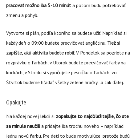
pracovať možno iba 5-10 minút
a potom budú potrebovať
zmenu a pohyb.
Vytvorte si plán, podľa ktorého sa budete učiť. Napríklad si
každý deň o 09:00 budete precvičovať angličtinu.
Tiež si
zapíšte, akú aktivitu budete robiť
. V Pondelok sa pozriete na
rozprávku o farbách, v Utorok budete precvičovať farby na
kockách, v Stredu si vypočujete pesničku o farbách, vo
Štvrtok budeme hľadať všetky zelené hračky…a tak ďalej.
Opakujte
Na každej novej lekcii si
zopakujte to najdôležitejšie, čo ste
sa minule naučili
a pridajte iba trochu nového – napríklad
jednu novú farbu. Pre deti to bude motivujúce, pretože budú