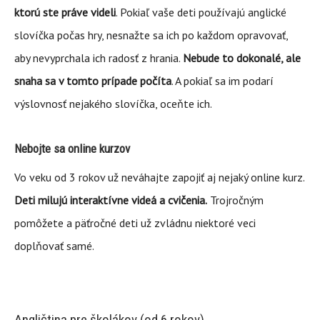
ktorú ste práve videli
. Pokiaľ vaše deti používajú anglické
slovíčka počas hry, nesnažte sa ich po každom opravovať,
aby nevyprchala ich radosť z hrania.
Nebude to dokonalé, ale
snaha sa v tomto prípade počíta
. A pokiaľ sa im podarí
výslovnosť nejakého slovíčka, oceňte ich.
Nebojte sa online kurzov
Vo veku od 3 rokov už neváhajte zapojiť aj nejaký online kurz.
Deti milujú interaktívne videá a cvičenia.
Trojročným
pomôžete a päťročné deti už zvládnu niektoré veci
doplňovať samé.
Angličtina pre školákov (od 6 rokov)