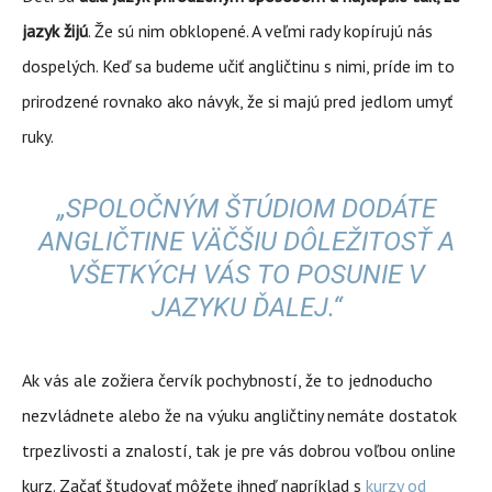
jazyk žijú
. Že sú nim obklopené. A veľmi rady kopírujú nás
dospelých. Keď sa budeme učiť angličtinu s nimi, príde im to
prirodzené rovnako ako návyk, že si majú pred jedlom umyť
ruky.
„SPOLOČNÝM ŠTÚDIOM DODÁTE
ANGLIČTINE VÄČŠIU DÔLEŽITOSŤ A
VŠETKÝCH VÁS TO POSUNIE V
JAZYKU ĎALEJ.“
Ak vás ale zožiera červík pochybností, že to jednoducho
nezvládnete alebo že na výuku angličtiny nemáte dostatok
trpezlivosti a znalostí, tak je pre vás dobrou voľbou online
kurz. Začať študovať môžete ihneď napríklad s
kurzy od