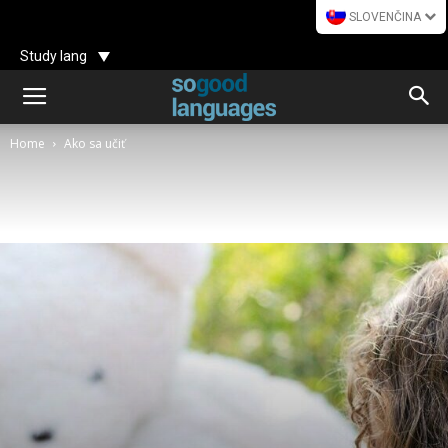
SLOVENČINA
Study lang
Home
Ako sa učiť