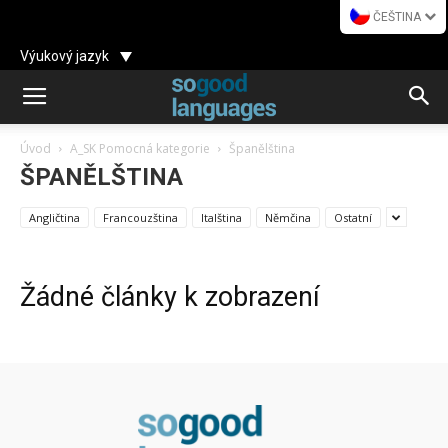
ČEŠTINA
Výukový jazyk
Úvod
A_SK Pomocná kategorie
Španělština
ŠPANĚLŠTINA
Angličtina
Francouzština
Italština
Němčina
Ostatní
Žádné články k zobrazení