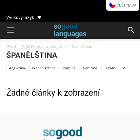
ČEŠTINA
Výukový jazyk
Úvod
A_SK Pomocná kategorie
Španělština
ŠPANĚLŠTINA
Angličtina
Francouzština
Italština
Němčina
Ostatní
Žádné články k zobrazení