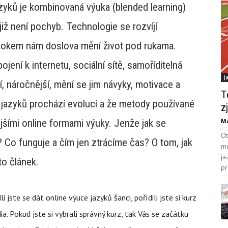
zyků je kombinovaná výuka (blended learning)
iž není pochyb. Technologie se rozvíjí
 rokem nám doslova mění život pod rukama.
ojení k internetu, sociální sítě, samoříditelná
J
, náročnější, mění se jim návyky, motivace a
T
a jazyků prochází evolucí a že metody používané
z
jšími online formami výuky. Jenže jak se
Ma
Ot
? Co funguje a čím jen ztrácíme čas? O tom, jak
mů
ja
to článek.
pr
li jste se dát online výuce jazyků šanci, pořídili jste si kurz
dia. Pokud jste si vybrali správný kurz, tak Vás se začátku