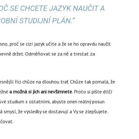
ROČ SE CHCETE JAZYK NAUČIT A
SOBNÍ STUDIJNÍ PLÁN.“
sno, proč se cizí jazyk učíte a že se ho opravdu naučit
e pevně držet. Odměňovat se za ně a trestat za
esnější říci chůze na dlouhou trať. Chůze tak pomalá, že
ěžné
a možná si jich ani nevšimnete
. Proto si pište dílčí
e své studium s ostatními, abyste onen reálný posun
 smysl, že výsledky se dostavují a Vy se zlepšujete.
ačovat.