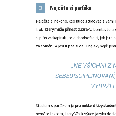
Najděte si parťáka
3
Najděte si někoho, kdo bude studovat s Vámi. 
krok,
který může přinést zázraky
. Domluvte si 
si plán zrekapitulujte a zhodnoťte si, jak jste 
za splnění. A jestli jste si dali i nějaký nepříj
„NE VŠICHNI Z
SEBEDISCIPLINOVANÍ
VYDRŽEL
Studium s parťákem je
pro některé tipy studen
nemáte lektora, který Vás k výuce jazyka dotla