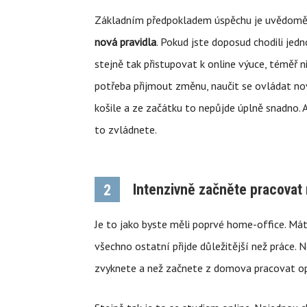
Základním předpokladem úspěchu je uvědomění s
nová pravidla
. Pokud jste doposud chodili jed
stejně tak přistupovat k online výuce, téměř n
potřeba přijmout změnu, naučit se ovládat nová
košile a ze začátku to nepůjde úplně snadno.
to zvládnete.
Intenzivně začněte pracovat 
2
Je to jako byste měli poprvé home-office. M
všechno ostatní přijde důležitější než práce. N
zvyknete a než začnete z domova pracovat o