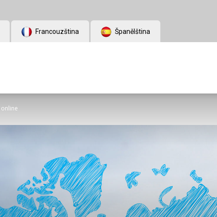
Francouzština
Španělština
 online