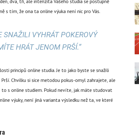
týden, dva, tři, ale intenzita Vašeho studia se postupně
ně s tím, že ona ta online výuka není nic pro Vás.
SE SNAŽILI VYHRÁT POKEROVÝ
MÍTE HRÁT JENOM PRŠÍ.“
osti principů online studia. Je to jako byste se snažili
 Prší. Chvilku si sice metodou pokus-omyl zahrajete, ale
je to s online studiem. Pokud nevíte, jak máte studovat
line výuky, není jiná varianta výsledku než ta, ve které
ra