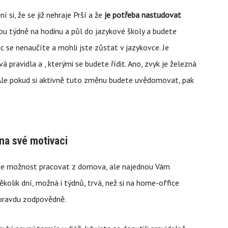
i, že se již nehraje Prší a že
je potřeba nastudovat
nou týdně na hodinu a půl do jazykové školy a budete
ic se nenaučíte a mohli jste zůstat v jazykovce. Je
 pravidla a , kterými se budete řídit. Ano, zvyk je železná
 Ale pokud si aktivně tuto změnu budete uvědomovat, pak
na své motivaci
áte možnost pracovat z domova, ale najednou Vám
ěkolik dní, možná i týdnů, trvá, než si na home-office
pravdu zodpovědně.