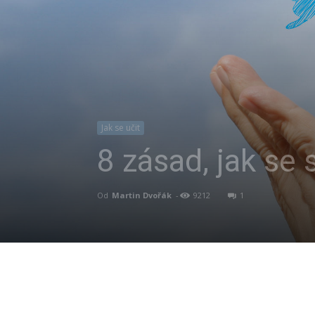
Jak se učit
8 zásad, jak se 
Od
Martin Dvořák
-
9212
1