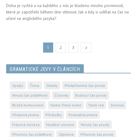
Doba je rychlá a na každého z nás je kladeno mnoho povinností,
které je zapotřebí během dne stihnout. Jak a kdy si udělat na čas na
učení se anglického jazyka?
1
2
3
GRAMATICKÉ JEVY V ČLÁNCÍCH
Spojky
Členy
Otázky
Předpřítomný čas prostý
Minulý čas průběhový
Číslovky
Budoucí čas prostý
Blízká budoucnost
Vazba There is/are
Trpný rod
Slovesa
Přídavná jména
Předložky
Podstatná jména
Frázová slovesa
Modální slovesa
Minulý čas prostý
Přítomný čas průběhový
Zájmena
Přítomný čas prostý