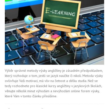
Výběr správné metody výuky angličtiny je zásadním předpokladem,
který rozhoduje o tom, jestli se jazyk naučíte či nikoli. Metoda výuky
ovlivňuje Vaši motivaci, má vliv na četnost a délku studia. Než se
tedy rozhodnete pro klasické kurzy angličtiny v jazykových školách,
věnujte několik minut výhodám a nevýhodám online forem výuky,
které Vám v tomto článku přinášíme.