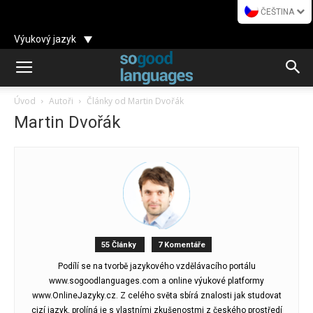
ČEŠTINA
Výukový jazyk
Úvod
Autoři
Články od Martin Dvořák
Martin Dvořák
55 Články
7 Komentáře
Podílí se na tvorbě jazykového vzdělávacího portálu
www.sogoodlanguages.com a online výukové platformy
www.OnlineJazyky.cz. Z celého světa sbírá znalosti jak studovat
cizí jazyk, prolíná je s vlastními zkušenostmi z českého prostředí