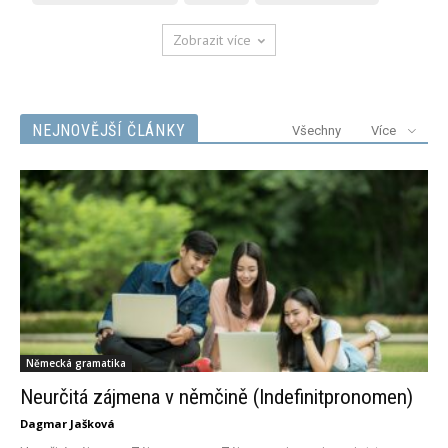
Zobrazit více
NEJNOVĚJŠÍ ČLÁNKY
Všechny
Více
Německá gramatika
Neurčitá zájmena v němčině (Indefinitpronomen)
Dagmar Jašková