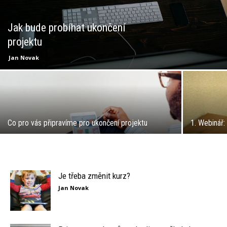
Jak bude probíhat ukončení
projektu
Jan Novak
Co pro vás připravíme pro ukončení projektu
1. Webinář
Je třeba změnit kurz?
Jan Novak