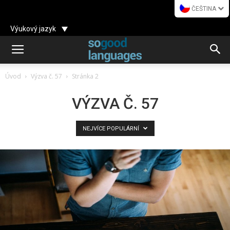
ČEŠTINA
Výukový jazyk
Úvod
Výzva č. 57
Stránka 2
VÝZVA Č. 57
NEJVÍCE POPULÁRNÍ