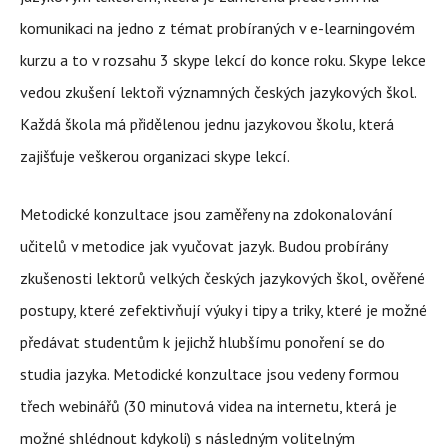
komunikaci na jedno z témat probíraných v e-learningovém
kurzu a to v rozsahu 3 skype lekcí do konce roku. Skype lekce
vedou zkušení lektoři významných českých jazykových škol.
Každá škola má přidělenou jednu jazykovou školu, která
zajišťuje veškerou organizaci skype lekcí.
Metodické konzultace jsou zaměřeny na zdokonalování
učitelů v metodice jak vyučovat jazyk. Budou probírány
zkušenosti lektorů velkých českých jazykových škol, ověřené
postupy, které zefektivňují výuky i tipy a triky, které je možné
předávat studentům k jejichž hlubšímu ponoření se do
studia jazyka. Metodické konzultace jsou vedeny formou
třech webinářů (30 minutová videa na internetu, která je
možné shlédnout kdykoli) s následným volitelným