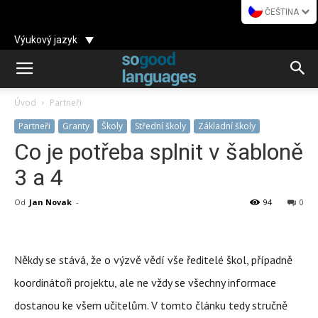
ČEŠTINA
Výukový jazyk
Úvod
Partneři
Partneři
Granty
Školy
Střední školy
Základní školy
Co je potřeba splnit v šabloně
3 a 4
Od
Jan Novak
-
94
0
Někdy se stává, že o výzvě vědí vše ředitelé škol, případně
koordinátoři projektu, ale ne vždy se všechny informace
dostanou ke všem učitelům. V tomto článku tedy stručně