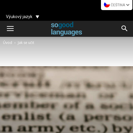
ČEŠTINA
Výukový jazyk
Úvod
Jak se učit