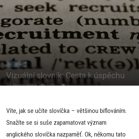
Jak se učit
Vizuální slovník: Cesta k úspěchu
Od
Ondřej Volšík
-
1329
0
Víte, jak se učíte slovíčka – většinou biflováním.
Snažíte se si suše zapamatovat význam
anglického slovíčka nazpaměť. Ok, někomu tato