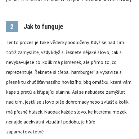
Jak to funguje
2
Tento proces je také vědecky podložený. Když se nad tím
totiž zamyslíte, vždy když si řeknete nějaké slovo, tak si
nevybavujete to, kolik má písmenek, ale přímo to, co
reprezentuje. Řeknete si třeba „hamburger“ a vybavíte si
přesně tu chuť šťavnatého hovězího, bbq omáčku, která vám
kape z prstů a křupající slaninu. Asi se nebudete zamýšlet
nad tím, jestli se slovo píše dohromady nebo zvlášť a kolik
má přesně hlásek. Naopak každé slovo, ke kterému mozek
nenajde adekvátní vizuální podobu, je hůře
zapamatovatelné.