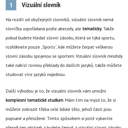
Vizuální slovník
1
Na rozdíl od obyčejných slovníků, vizuální slovník nemá
slovíčka uspořádaná podle abecedy, ale
tematicky
. Takže
pokud budete hledat slovní zásobu, která se týká sportu,
rozkliknete pouze „Sports“, kde můžete čerpat veškerou
slovní zásobu spojenou se sportem. Vizuální slovník mnohdy
také nabízí rovnou překlady do dalších jazyků, takže můžete
studovat více jazyků najednou.
Další výhodou je to, že vizuální slovník vám umožní
komplexní tematické studium
. Mám tím na mysli to, že si
můžete zobrazit třeba celé lidské tělo, jehož části jsou
popsané a přeložené. Tímto způsobem si poté vybavíte
přesně ten obrázek a budete čerpat z vizuální slovní zásoby.