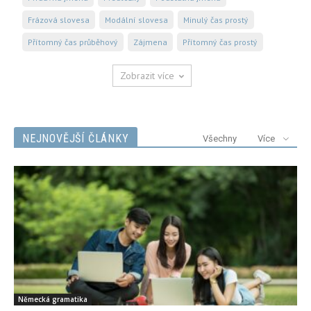
Frázová slovesa
Modální slovesa
Minulý čas prostý
Přítomný čas průběhový
Zájmena
Přítomný čas prostý
Zobrazit více
NEJNOVĚJŠÍ ČLÁNKY
Všechny
Více
Německá gramatika