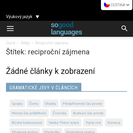
ČEŠTINA
Výukový jazyk
Úvod
Štítky
Reciproční zájmena
Štítek: reciproční zájmena
Žádné články k zobrazení
GRAMATICKÉ JEVY V ČLÁNCÍCH
Spojky
Členy
Otázky
Předpřítomný čas prostý
Minulý čas průběhový
Číslovky
Budoucí čas prostý
Blízká budoucnost
Vazba There is/are
Trpný rod
Slovesa
Přídavná jména
Předložky
Podstatná jména