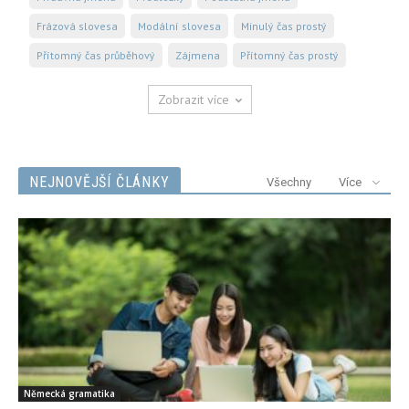
Frázová slovesa
Modální slovesa
Minulý čas prostý
Přítomný čas průběhový
Zájmena
Přítomný čas prostý
Zobrazit více
NEJNOVĚJŠÍ ČLÁNKY
Všechny
Více
Německá gramatika