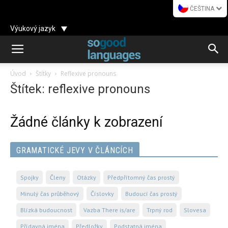
ČEŠTINA
Výukový jazyk
Úvod
Štítky
Reflexive pronouns
Štítek: reflexive pronouns
Žádné články k zobrazení
GRAMATICKÉ JEVY V ČLÁNCÍCH
Spojky
Členy
Otázky
Předpřítomný čas prostý
Minulý čas průběhový
Číslovky
Budoucí čas prostý
Blízká budoucnost
Vazba There is/are
Trpný rod
Slovesa
Přídavná jména
Předložky
Podstatná jména