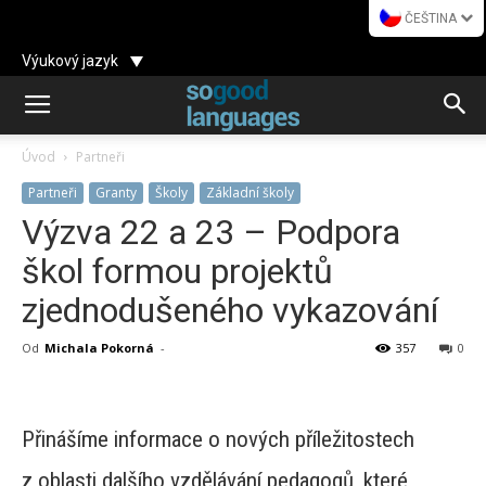
ČEŠTINA
Výukový jazyk
Úvod
Partneři
Partneři
Granty
Školy
Základní školy
Výzva 22 a 23 – Podpora
škol formou projektů
zjednodušeného vykazování
Od
Michala Pokorná
-
357
0
Přinášíme informace o nových příležitostech
z oblasti dalšího vzdělávání pedagogů, které