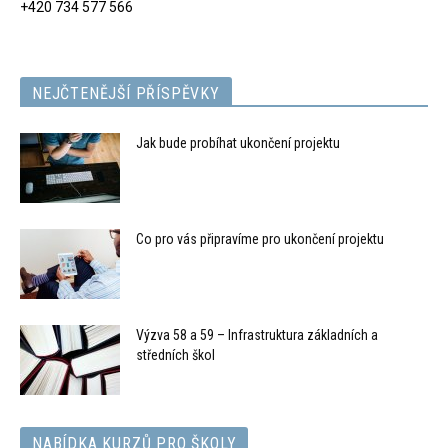
+420 734 577 566
NEJČTENĚJŠÍ PŘÍSPĚVKY
Jak bude probíhat ukončení projektu
Co pro vás připravíme pro ukončení projektu
Výzva 58 a 59 – Infrastruktura základních a
středních škol
NABÍDKA KURZŮ PRO ŠKOLY