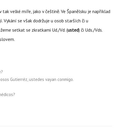
tak velké míře, jako v češtině. Ve Španělsku je například
í. Vykání se však dodržuje u osob starších či u
ůžeme setkat se zkratkami Ud./Vd. (
usted
) či Uds./Vds.
 slovem.
e?
osos Gutierréz, ustedes vayan conmigo.
médicos?