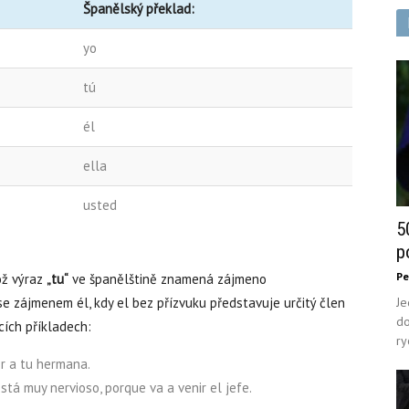
Španělský překlad:
yo
tú
él
ella
usted
5
p
Pe
ož výraz
„tu“
ve španělštině znamená zájmeno
to se zájmenem él, kdy el bez přízvuku představuje určitý člen
Je
do
cích příkladech:
ry
r a tu hermana.
está muy nervioso, porque va a venir el jefe.