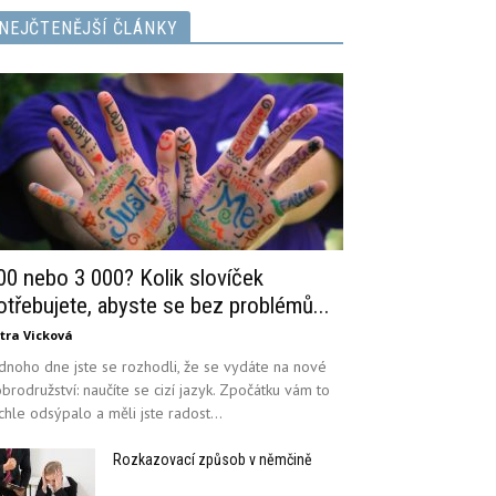
NEJČTENĚJŠÍ ČLÁNKY
00 nebo 3 000? Kolik slovíček
otřebujete, abyste se bez problémů...
tra Vicková
dnoho dne jste se rozhodli, že se vydáte na nové
brodružství: naučíte se cizí jazyk. Zpočátku vám to
chle odsýpalo a měli jste radost...
Rozkazovací způsob v němčině