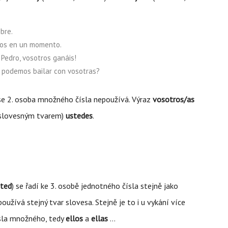
bre.
os en un momento.
 Pedro, vosotros ganáis!
, podemos bailar con vosotras?
 se 2. osoba množného čísla nepoužívá. Výraz
vosotros/as
i slovesným tvarem)
ustedes
.
sted
) se řadí ke 3. osobě jednotného čísla stejně jako
oužívá stejný tvar slovesa. Stejně je to i u vykání více
čísla množného, tedy
ellos
a
ellas
…