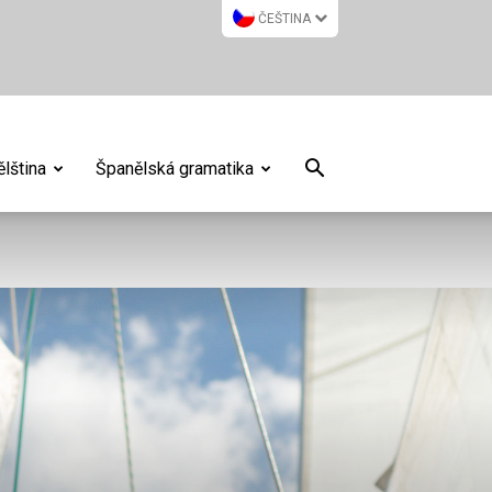
ČEŠTINA
lština
Španělská gramatika