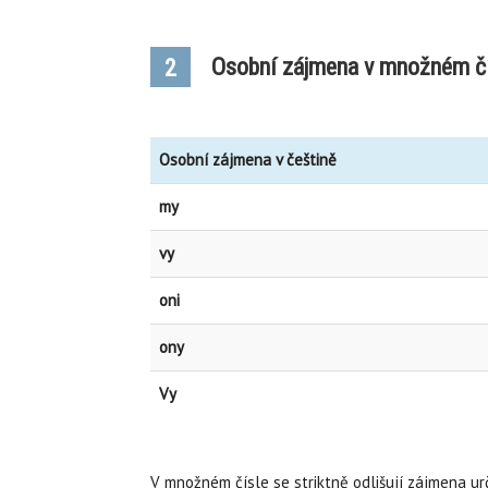
Osobní zájmena v množném č
2
Osobní zájmena v češtině
my
vy
oni
ony
Vy
V množném čísle se striktně odlišují zájmena ur