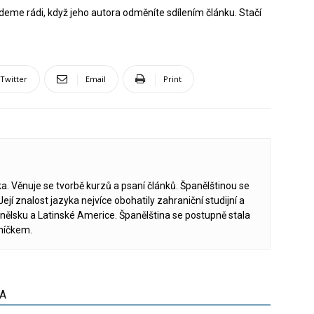
deme rádi, když jeho autora odměníte sdílením článku. Stačí
Twitter
Email
Print
a. Věnuje se tvorbě kurzů a psaní článků. Španělštinou se
 Její znalost jazyka nejvíce obohatily zahraniční studijní a
nělsku a Latinské Americe. Španělština se postupně stala
níčkem.
A