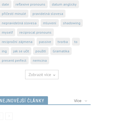
date
reflexive pronouns
datum anglicky
příčestí minulé
pravidelná slovesa
nepravidelná slovesa
mluvení
shadowing
myself
reciprocal pronouns
reciproční zájmena
passive
tvorba
to
ing
jak se učit
použití
Gramatika
present perfect
nemcina
Zobrazit více
NEJNOVĚJŠÍ ČLÁNKY
Více