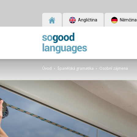
Angličtina
Němčina
SoGood
Úvod
Španělská gramatika
Osobní zájmena
Languages