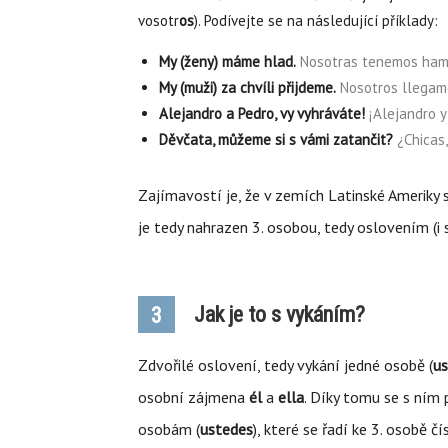
vosotr
os
). Podívejte se na následující příklady:
My (ženy) máme hlad.
Nosotras tenemos ham
My (muži) za chvíli přijdeme.
Nosotros llegam
Alejandro a Pedro, vy vyhráváte!
¡Alejandro y
Děvčata, můžeme si s vámi zatančit?
¿Chicas
Zajímavostí je, že v zemích Latinské Ameriky
je tedy nahrazen 3. osobou, tedy oslovením (
Jak je to s vykáním?
3
Zdvořilé oslovení, tedy vykání jedné osobě (
u
osobní zájmena
él
a
ella
. Díky tomu se s ním p
osobám (
ustedes
), které se řadí ke 3. osobě 