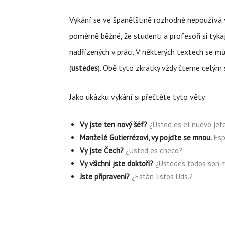
Vykání se ve španělštině rozhodně nepoužívá v 
poměrně běžné, že studenti a profesoři si tykaj
nadřízených v práci. V některých textech se m
(
ustedes
). Obě tyto zkratky vždy čteme celým
Jako ukázku vykání si přečtěte tyto věty:
Vy jste ten nový šéf?
¿Usted es el nuevo jef
Manželé Gutierrézovi, vy pojďte se mnou.
Esp
Vy jste Čech?
¿Usted es checo?
Vy všichni jste doktoři?
¿Ustedes todos son 
Jste připraveni?
¿Están listos Uds.?