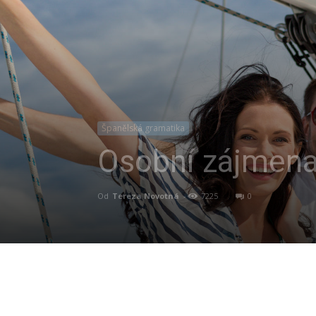
Španělská gramatika
Osobní zájmen
Od
Tereza Novotná
-
7225
0