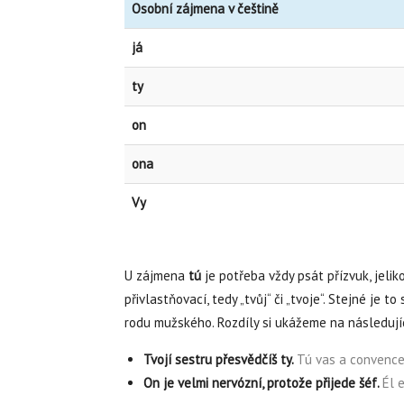
Osobní zájmena v češtině
já
ty
on
ona
Vy
U zájmena
tú
je potřeba vždy psát přízvuk, jelik
přivlastňovací, tedy „tvůj“ či „tvoje“. Stejné je 
rodu mužského. Rozdíly si ukážeme na následují
Tvojí sestru přesvědčíš ty.
Tú vas a convence
On je velmi nervózní, protože přijede šéf.
Él 