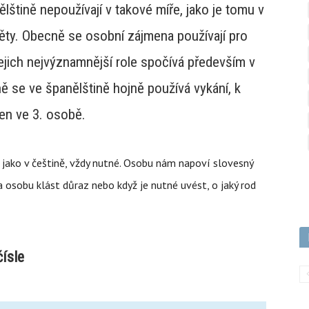
štině nepoužívají v takové míře, jako je tomu v
 věty. Obecně se osobní zájmena používají pro
Jejich nejvýznamnější role spočívá především v
ně se ve španělštině hojně používá vykání, k
men ve 3. osobě.
 jako v češtině, vždy nutné. Osobu nám napoví slovesný
a osobu klást důraz nebo když je nutné uvést, o jaký rod
ísle