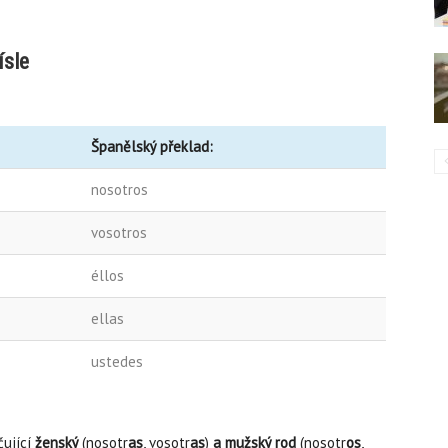
ísle
Španělský překlad:
nosotros
vosotros
éllos
ellas
ustedes
čující
ženský
(nosotr
as
, vosotr
as
)
a mužský rod
(nosotr
os
,