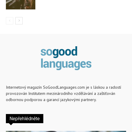
Internetový magazín SoGoodLanguages.com je s láskou a radostí
provozován Institutem mezinárodního vzdělávání a zaštiťován
odbornou podporou a garancí jazykovými partnery.
Nepřehlédněte