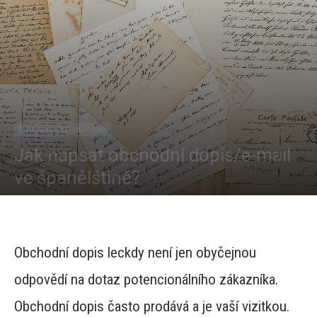
Obchodní španělština
Jak napsat obchodní dopis/e-mail
ve španělštině?
Od
Tereza Novotná
-
14866
0
Obchodní dopis leckdy není jen obyčejnou
odpovědí na dotaz potencionálního zákazníka.
Obchodní dopis často prodává a je vaší vizitkou.