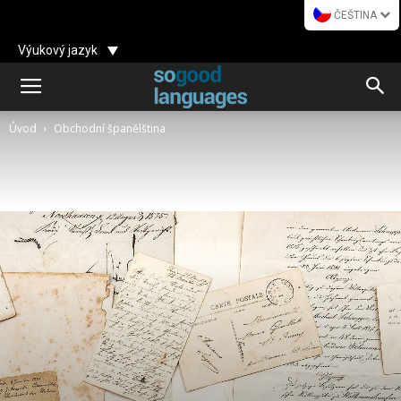
ČEŠTINA
Výukový jazyk
Úvod
Obchodní španělština