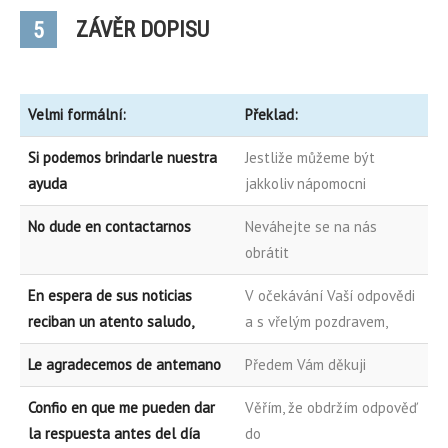
ZÁVĚR DOPISU
5
Velmi formální:
Překlad:
Si podemos brindarle nuestra
Jestliže můžeme být
ayuda
jakkoliv nápomocni
No dude en contactarnos
Neváhejte se na nás
obrátit
En espera de sus noticias
V očekávání Vaší odpovědi
reciban un atento saludo,
a s vřelým pozdravem,
Le agradecemos de antemano
Předem Vám děkuji
Confio en que me pueden dar
Věřím, že obdržím odpověď
la respuesta antes del día
do