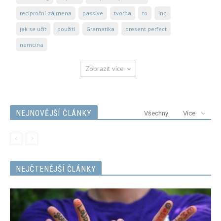
reciproční zájmena
passive
tvorba
to
ing
jak se učit
použití
Gramatika
present perfect
nemcina
Zobrazit více
NEJNOVĚJŠÍ ČLÁNKY
Všechny
Více
NEJČTENĚJŠÍ ČLÁNKY