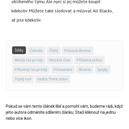
oblíbeného týmu. Ale nyní si jej můžete koupit
kdekoliv. Můžete také sledovat a milovat All Blacks,
ať jste kdekoliv.
Štítky
Číslovky
Členy
Frázová slovesa
Minulý čas prostý
Množná čísla
Přídavná jména
Přítomný čas prostý
Přivlastnění
Slovesa
Spojky
Trpný rod
Vazba There is/are
Pokud se vám tento článek líbil a pomohl vám, budeme rádi, když
jeho autora odměníte sdílením článku. Stačí kliknout na jednu
nebo více ikon.