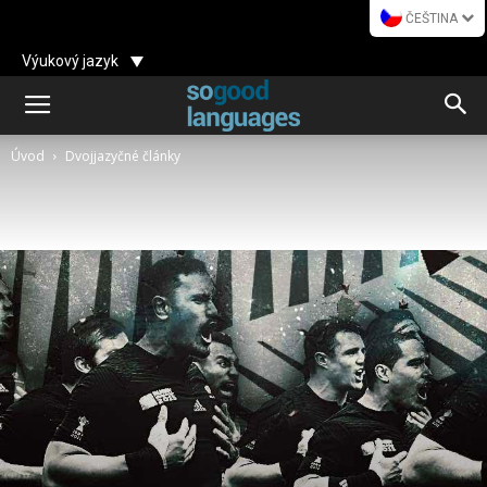
ČEŠTINA
Výukový jazyk
Úvod
Dvojjazyčné články