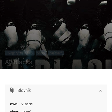
Dvojjazyčné články
Sport
Zajímavé
All Blacks
Od
Michala Pokorná
-
559
0
Slovník
own
– vlastní
clear
– jasný