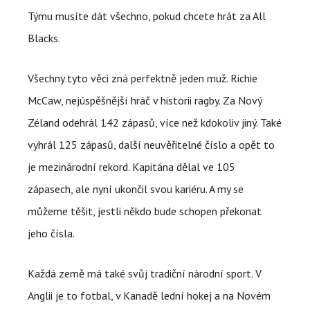
Týmu musíte dát všechno, pokud chcete hrát za All
Blacks.
Všechny tyto věci zná perfektně jeden muž. Richie
McCaw, nejúspěšnější hráč v historii ragby. Za Nový
Zéland odehrál 142 zápasů, více než kdokoliv jiný. Také
vyhrál 125 zápasů, další neuvěřitelné číslo a opět to
je mezinárodní rekord. Kapitána dělal ve 105
zápasech, ale nyní ukončil svou kariéru. A my se
můžeme těšit, jestli někdo bude schopen překonat
jeho čísla.
Každá země má také svůj tradiční národní sport. V
Anglii je to fotbal, v Kanadě lední hokej a na Novém