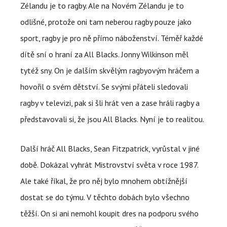
Zélandu je to ragby. Ale na Novém Zélandu je to
odlišné, protože oni tam neberou ragby pouze jako
sport, ragby je pro ně přímo náboženství. Téměř každé
dítě sní o hraní za All Blacks. Jonny Wilkinson měl
tytéž sny. On je dalším skvělým ragbyovým hráčem a
hovořil o svém dětství. Se svými přáteli sledovali
ragby v televizi, pak si šli hrát ven a zase hráli ragby a
představovali si, že jsou All Blacks. Nyní je to realitou.
Další hráč All Blacks, Sean Fitzpatrick, vyrůstal v jiné
době. Dokázal vyhrát Mistrovství světa v roce 1987.
Ale také říkal, že pro něj bylo mnohem obtížnější
dostat se do týmu. V těchto dobách bylo všechno
těžší. On si ani nemohl koupit dres na podporu svého