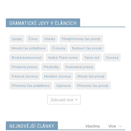
GRAMATICKÉ JEVY V ČLÁNCÍCH
Spojky
Členy
Otázky
Předpřítomný čas prostý
Minulý čas průběhový
Číslovky
Budoucí čas prostý
Blízká budoucnost
Vazba There is/are
Trpný rod
Slovesa
Přídavná jména
Předložky
Podstatná jména
Frázová slovesa
Modální slovesa
Minulý čas prostý
Přítomný čas průběhový
Zájmena
Přítomný čas prostý
Zobrazit více
NEJNOVĚJŠÍ ČLÁNKY
Všechny
Více