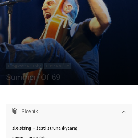
Dvojjazyčné články
Hudba & Film
Summer ´Of 69
Od
Michala Pokorná
-
2986
0
Slovník
six-string
– šesti struna (kytara)
seem
– vypadat