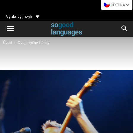
ČEŠTINA
Výukový jazyk
Úvod
Dvojjazyčné články