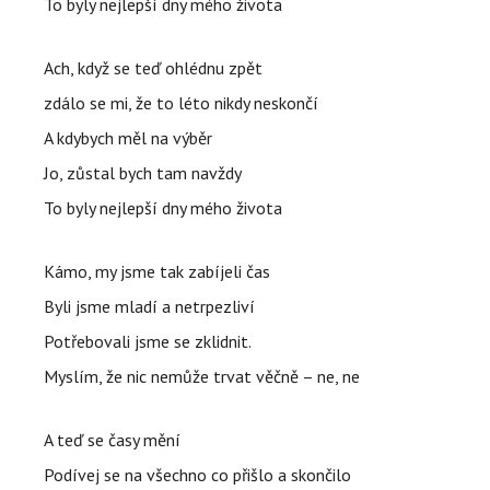
To byly nejlepší dny mého života
Ach, když se teď ohlédnu zpět
zdálo se mi, že to léto nikdy neskončí
A kdybych měl na výběr
Jo, zůstal bych tam navždy
To byly nejlepší dny mého života
Kámo, my jsme tak zabíjeli čas
Byli jsme mladí a netrpezliví
Potřebovali jsme se zklidnit.
Myslím, že nic nemůže trvat věčně – ne, ne
A teď se časy mění
Podívej se na všechno co přišlo a skončilo