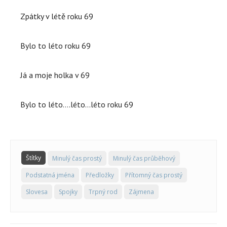
Zpátky v létě roku 69
Bylo to léto roku 69
Já a moje holka v 69
Bylo to léto….léto…léto roku 69
Štítky
Minulý čas prostý
Minulý čas průběhový
Podstatná jména
Předložky
Přítomný čas prostý
Slovesa
Spojky
Trpný rod
Zájmena