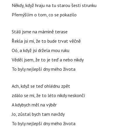
Někdy, když hraju na tu starou šesti strunku
Přemýšlím o tom, co se pokazilo
Stáli jsme na mámině terase
Řekla jsi mi, že to bude trvat věčně
Oó, a když jsi držela mou ruku
Věděl jsem, že to je teď a nebo nikdy
To byly nejlepší dny mého života
Ach, když se teď ohlédnu zpět
zdálo se mi, že to léto nikdy neskončí
A kdybych měl na výběr
Jo, zůstal bych tam navždy
To byly nejlepší dny mého života