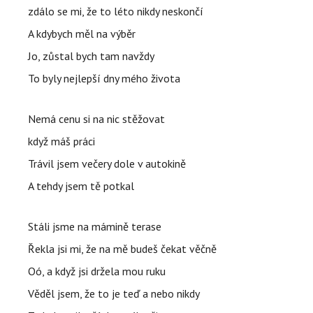
zdálo se mi, že to léto nikdy neskončí
A kdybych měl na výběr
Jo, zůstal bych tam navždy
To byly nejlepší dny mého života
Nemá cenu si na nic stěžovat
když máš práci
Trávil jsem večery dole v autokině
A tehdy jsem tě potkal
Stáli jsme na mámině terase
Řekla jsi mi, že na mě budeš čekat věčně
Oó, a když jsi držela mou ruku
Věděl jsem, že to je teď a nebo nikdy