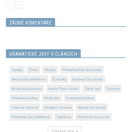
ŽÁDNÉ KOMENTÁŘE
GRAMATICKÉ JEVY V ČLÁNCÍCH
Spojky
Členy
Otázky
Předpřítomný čas prostý
Minulý čas průběhový
Číslovky
Budoucí čas prostý
Blízká budoucnost
Vazba There is/are
Trpný rod
Slovesa
Přídavná jména
Předložky
Podstatná jména
Frázová slovesa
Modální slovesa
Minulý čas prostý
Přítomný čas průběhový
Zájmena
Přítomný čas prostý
Zobrazit více