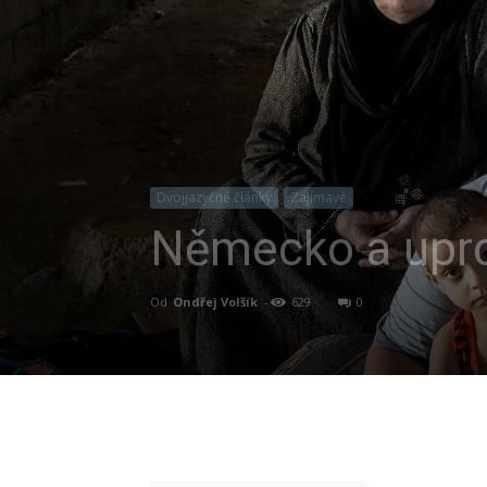
Dvojjazyčné články
Zajímavé
Německo a uprch
Od
Ondřej Volšík
-
629
0