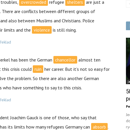
 troubles,
overcrowded
refugee
shelters
are just a
. There are conflicts between different groups of
 and also between Muslims and Christians. Police
ir limits and the
violence
is still rising.
překlad
erkel has been the German
chancellor
almost ten
t this crisis could
ruin
her career. But it’s not so easy for
olve the problem. So there are also another German
J
ns who have something to say to this crisis.
5
p
překlad
Pe
Je
ident Joachim Gauck is one of those, who say that
do
has its limits how many refugees Germany can
absorb
.
ry