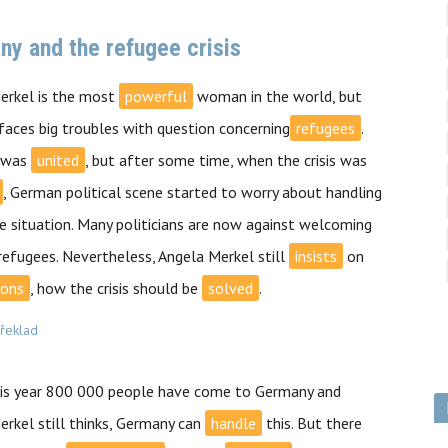
y and the refugee crisis
erkel is the most
powerful
woman in the world, but
faces big troubles with question concerning
refugees
.
 was
united
, but after some time, when the crisis was
, German political scene started to worry about handling
 situation. Many politicians are now against welcoming
efugees. Nevertheless, Angela Merkel still
insists
on
ions
, how the crisis should be
solved
.
překlad
his year 800 000 people have come to Germany and
rkel still thinks, Germany can
handle
this. But there