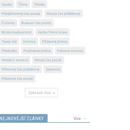
Spojky
Členy
Otázky
Předpřítomný čas prostý
Minulý čas průběhový
Číslovky
Budoucí čas prostý
Blízká budoucnost
Vazba There is/are
Trpný rod
Slovesa
Přídavná jména
Předložky
Podstatná jména
Frázová slovesa
Modální slovesa
Minulý čas prostý
Přítomný čas průběhový
Zájmena
Přítomný čas prostý
Zobrazit více
NEJNOVĚJŠÍ ČLÁNKY
Více