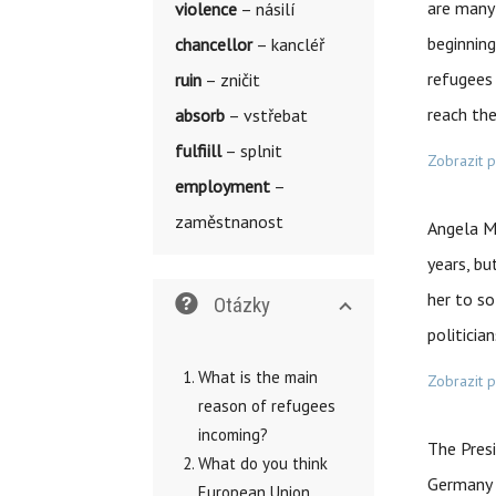
are many
violence
– násilí
beginning
chancellor
– kancléř
refugees
ruin
– zničit
reach the
absorb
– vstřebat
fulfiill
– splnit
Zobrazit 
employment
–
zaměstnanost
Angela M
years, bu
her to s
Otázky
politicia
What is the main
Zobrazit 
reason of refugees
incoming?
The Pres
What do you think
Germany 
European Union