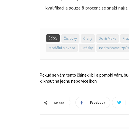
kvalifikaci a pouze 8 procent se snaží nají
Štítky
Číslovky
Členy
Do & Make
Frá
Modální slovesa
Otázky
Podmiňovací způ
Pokud se vám tento článek líbil a pomohl vám, bu
kliknout na jednu nebo více ikon.
Facebook
Share