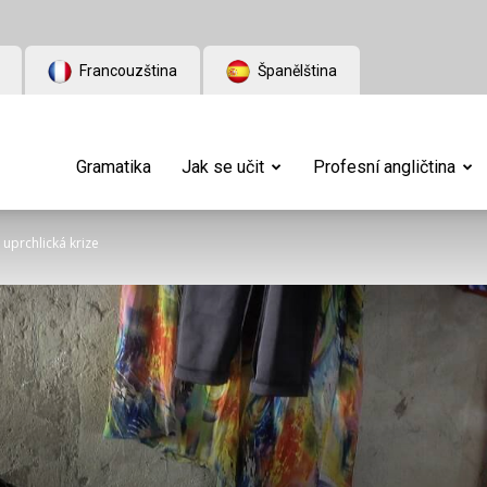
Francouzština
Španělština
Gramatika
Jak se učit
Profesní angličtina
uprchlická krize