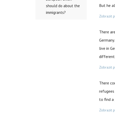
But he al
should do about the
immigrants?
Zobrazit 
There ar
Germany.
live in G
different
Zobrazit 
There co
refugees 
to find a 
Zobrazit 