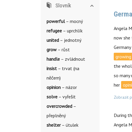
Slovník
German
powerful
– mocný
Angela M
refugee
– uprchlík
now she 
united
– jednotný
Germany
grow
– růst
growing
handle
– zvládnout
the whole
insist
– trvat (na
so many r
něčem)
her
opin
opinion
– názor
solve
– vyřešit
Zobrazit 
overcrowded
–
During t
přeplněný
Angela Me
shelter
– útulek