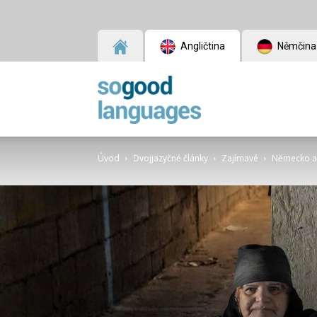
Angličtina
Němčina
SoGood
Úvod
Dvojjazyčné články
Zajímavé
Německo a 
Languages