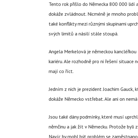
Tento rok přišlo do Německa 800 000 lidí 
dokáže zvládnout. Nicméně je mnoho problé
také konflikty mezi různými skupinami uprch
svých limitů a násilí stále stoupá.
Angela Merkelová je německou kancléřkou té
kariéru. Ale rozhodně pro ni řešení situace n
mají co říct.
Jedním z nich je prezident Joachim Gauck, k
dokáže Německo vstřebat. Ale ani on nemá 
Jsou také dány podmínky, které musí uprchlí
němčinu a jak žít v Německu. Protože byli z
Navíc by mohl být problém se zaměstnanos