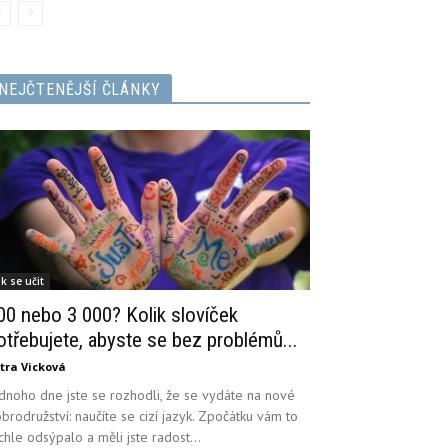
NEJČTENĚJŠÍ ČLÁNKY
ak se učit
00 nebo 3 000? Kolik slovíček
otřebujete, abyste se bez problémů...
tra Vicková
dnoho dne jste se rozhodli, že se vydáte na nové
brodružství: naučíte se cizí jazyk. Zpočátku vám to
chle odsýpalo a měli jste radost...