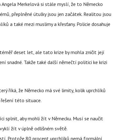
a Angela Merkelová si stále myslí, že to Německo
mů, přeplněné útulky jsou jen začátek. Realitou jsou
líků a také mezi muslimy a křesťany. Policie dosahuje
měř deset let, ale tato krize by mohla zničit její
ení snadné. Takže také další němečtí politici ke krizi
terý říká, že Německo má své limity, kolik uprchlíků
řešení této situace.
ci splnit, aby mohli žít v Německu. Musí se naučit
vyklí žít v úplně odlišném světě.
tí. Protože 80 procent uprchlíků nemá formální