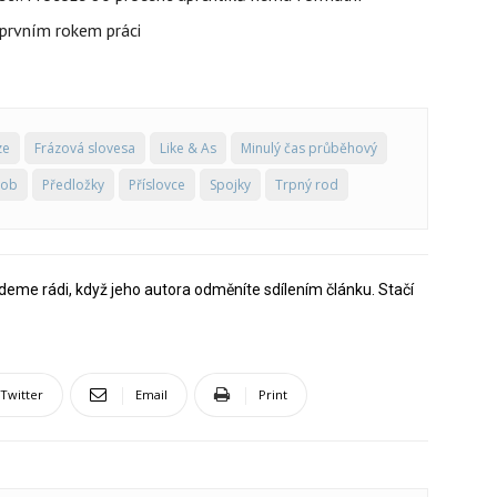
t prvním rokem práci
ze
Frázová slovesa
Like & As
Minulý čas průběhový
sob
Předložky
Příslovce
Spojky
Trpný rod
deme rádi, když jeho autora odměníte sdílením článku. Stačí
Twitter
Email
Print