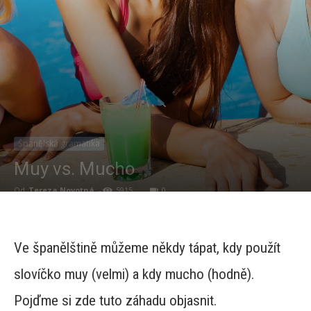
Španělská gramatika
Muy vs. Mucho
Od
Tereza Novotná
-
5915
0
Ve španělštině můžeme někdy tápat, kdy použít
slovíčko muy (velmi) a kdy mucho (hodně).
Pojďme si zde tuto záhadu objasnit.