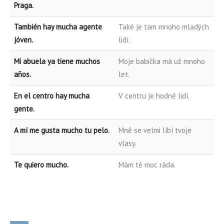
Praga.
También hay mucha agente
Také je tam mnoho mladých
jóven.
lidí.
Mi abuela ya tiene muchos
Moje babička má už mnoho
años.
let.
En el centro hay mucha
V centru je hodně lidí.
gente.
A mí me gusta mucho tu pelo.
Mně se velmi líbí tvoje
vlasy.
Te quiero mucho.
Mám tě moc ráda.