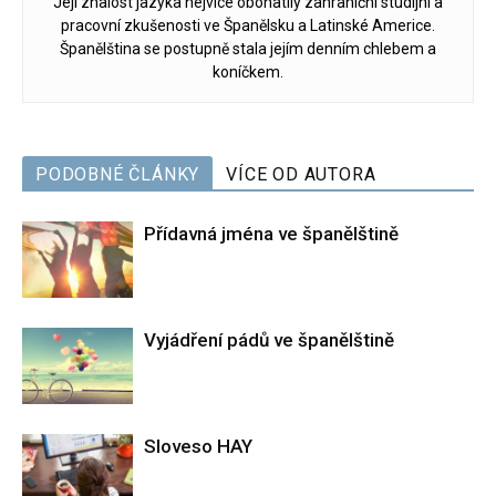
Její znalost jazyka nejvíce obohatily zahraniční studijní a
pracovní zkušenosti ve Španělsku a Latinské Americe.
Španělština se postupně stala jejím denním chlebem a
koníčkem.
PODOBNÉ ČLÁNKY
VÍCE OD AUTORA
Přídavná jména ve španělštině
Vyjádření pádů ve španělštině
Sloveso HAY