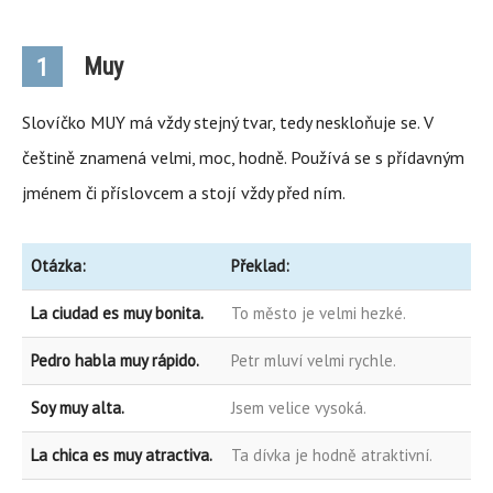
Muy
1
Slovíčko MUY má vždy stejný tvar, tedy neskloňuje se. V
češtině znamená velmi, moc, hodně. Používá se s přídavným
jménem či příslovcem a stojí vždy před ním.
Otázka:
Překlad:
La ciudad es muy bonita.
To město je velmi hezké.
Pedro habla muy rápido.
Petr mluví velmi rychle.
Soy muy alta.
Jsem velice vysoká.
La chica es muy atractiva.
Ta dívka je hodně atraktivní.