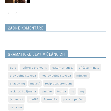
ŽÁDNÉ KOMENTÁŘE
GRAMATICKÉ JEVY V ČLÁNCÍCH
date
reflexive pronouns
datum anglicky
příčestí minulé
pravidelná slovesa
nepravidelná slovesa
mluvení
shadowing
myself
reciprocal pronouns
reciproční zájmena
passive
tvorba
to
ing
jak se učit
použití
Gramatika
present perfect
nemcina