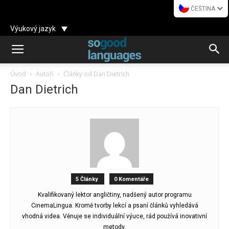
ČEŠTINA
Výukový jazyk
Úvod
Autoři
Články od Dan Dietrich
Dan Dietrich
5 Články
0 Komentáře
Kvalifikovaný lektor angličtiny, nadšený autor programu
CinemaLingua. Kromě tvorby lekcí a psaní článků vyhledává
vhodná videa. Věnuje se individuální výuce, rád používá inovativní
metody.