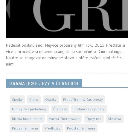
Padesát odstínů šedi. Nejvíce probíraný film roku 2015. Přečtěte si
více a procvičte si mluvenou angličtinu společně se CinemaLingua.
Naučte se reagovat na mluvené slovo a plňte cvičení společně s
námi.
GRAMATICKÉ JEVY V ČLÁNCÍCH
Spojky
Členy
Otázky
Předpřítomný čas prostý
Minulý čas průběhový
Číslovky
Budoucí čas prostý
Blízká budoucnost
Vazba There is/are
Trpný rod
Slovesa
Přídavná jména
Předložky
Podstatná jména