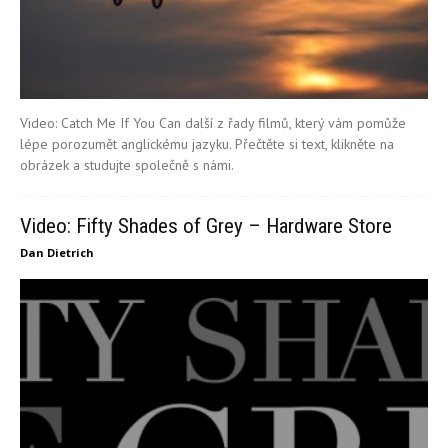
Video: Catch Me If You Can další z řady filmů, který vám pomůže
lépe porozumět anglickému jazyku. Přečtěte si text, klikněte na
obrázek a studujte společně s námi.
Video: Fifty Shades of Grey – Hardware Store
Dan Dietrich