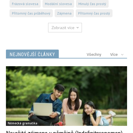
Frázová slovesa
Modální slovesa
Minulý čas prostý
Přítomný čas průběhový
Zájmena
Přítomný čas prostý
Zobrazit více
NEJNOVĚJŠÍ ČLÁNKY
Všechny
Více
Německá gramatika