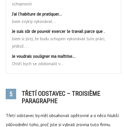
schopnosti
J’ai l’habiture de pratiquer…
Jsem zvyklý vykonávat…
Je suis sûr de pouvoir exercer le travail parce que .
Jsem si jistý, že budu schopen vykonávat tuto práci,
jelikož… .
Je voudrais souligner ma maîtrise…
Chtěl bych se zdokonalit v…
TŘETÍ ODSTAVEC – TROISIÈME
5
PARAGRAPHE
Třetí odstavec by měl obsahovat opětovné a o něco hlubší
zdůvodnění toho, proč jste si vybrali zrovna tuto firmu.