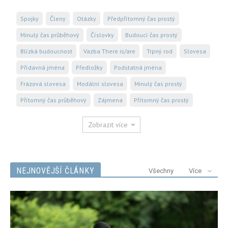
Spojky
Členy
Otázky
Předpřítomný čas prostý
Minulý čas průběhový
Číslovky
Budoucí čas prostý
Blízká budoucnost
Vazba There is/are
Trpný rod
Slovesa
Přídavná jména
Předložky
Podstatná jména
Frázová slovesa
Modální slovesa
Minulý čas prostý
Přítomný čas průběhový
Zájmena
Přítomný čas prostý
Zobrazit více
NEJNOVĚJŠÍ ČLÁNKY
Všechny
Více