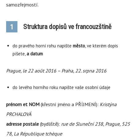
samozřejmostí.
Struktura dopisů ve francouzštině
1
do pravého horní rohu napište
město
, ve kterém dopis
píšete,
a datum
Prague, le 22 août 2016 – Praha, 22. srpna 2016
do levého horního roku napište vaše osobní údaje
prénom et NOM
(křestní jméno a PŘÍJMENÍ):
Kristýna
PRCHALOVÁ
adresse postale
(bydliště):
rue de Sluneční 238, Prague, 525
78, La République tchèque