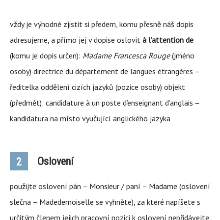
vždy je výhodné zjistit si předem, komu přesně náš dopis
adresujeme, a přímo jej v dopise oslovit
à l’attention de
(komu je dopis určen):
Madame Francesca Rouge
(jméno
osoby) directrice du département de langues étrangères –
ředitelka oddělení cizích jazyků (pozice osoby) objekt
(předmět): candidature à un poste d’enseignant d’anglais –
kandidatura na místo vyučující anglického jazyka
Oslovení
2
použijte oslovení pán – Monsieur / paní – Madame (oslovení
slečna – Madedemoiselle se vyhněte), za které napíšete s
určitým členem jejich pracovní pozici k oslovení nepřidávejte