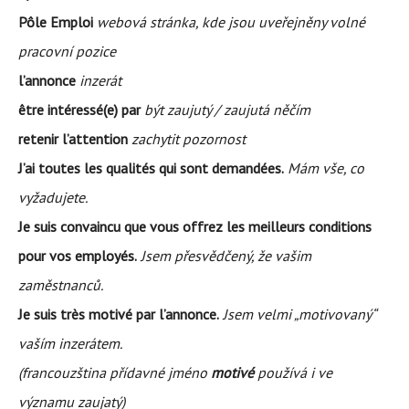
Pôle Emploi
webová stránka, kde jsou uveřejněny volné
pracovní pozice
l’annonce
inzerát
être intéressé(e) par
být zaujutý / zaujutá něčím
retenir l’attention
zachytit pozornost
J’ai toutes les qualités qui sont demandées.
Mám vše, co
vyžadujete.
Je suis convaincu que vous offrez les meilleurs conditions
pour vos employés.
Jsem přesvědčený, že vašim
zaměstnanců.
Je suis très motivé par l’annonce.
Jsem velmi „motivovaný“
vaším inzerátem.
(francouzština přídavné jméno
motivé
používá i ve
významu zaujatý)