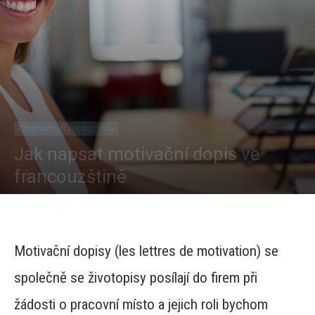
Obchodní francouzština
Jak napsat motivační dopis ve
francouzštině
Od
Věra Tauchmanová
-
4563
0
Motivační dopisy (les lettres de motivation) se
společně se životopisy posílají do firem při
žádosti o pracovní místo a jejich roli bychom