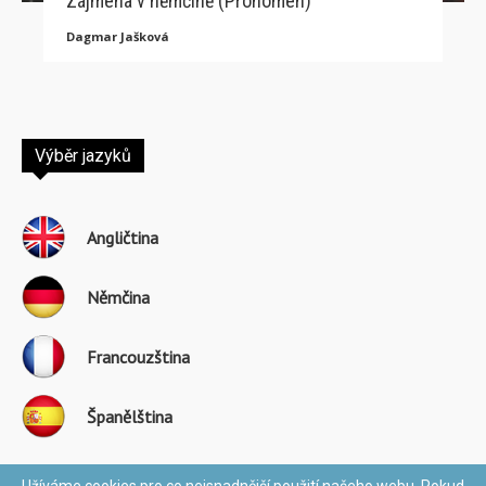
Zájmena v němčině (Pronomen)
Dagmar Jašková
Výběr jazyků
Angličtina
Němčina
Francouzština
Španělština
Užíváme cookies pro co nejsnadnější použití našeho webu. Pokud