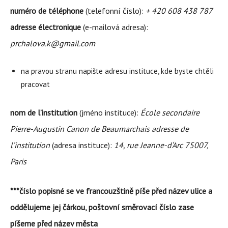
numéro de téléphone
(telefonní číslo):
+ 420 608 438 787
adresse électronique
(e-mailová adresa):
prchalova.k@gmail.com
na pravou stranu napište adresu instituce, kde byste chtěli
pracovat
nom de l’institution
(jméno instituce):
École secondaire
Pierre-Augustin Canon de Beaumarchais adresse de
l’institution
(adresa instituce):
14, rue Jeanne-d‘Arc 75007,
Paris
***číslo popisné se ve francouzštině píše před název ulice a
oddělujeme jej čárkou, poštovní směrovací číslo zase
píšeme před název města