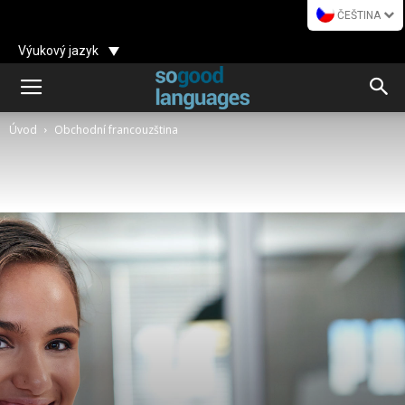
ČEŠTINA
Výukový jazyk
Úvod
Obchodní francouzština