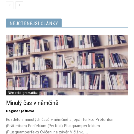
NEJČTENĚJŠÍ ČLÁNKY
Německá gramatika
Minulý čas v němčině
Dagmar Jašková
Rozdělení minulých časů v němčině a jejich funkce Préteritum
(Präteritum) Perfektum (Perfekt) Plusquamperfektum
(Plusquamperfekt) Cvičení na závěr V článku...