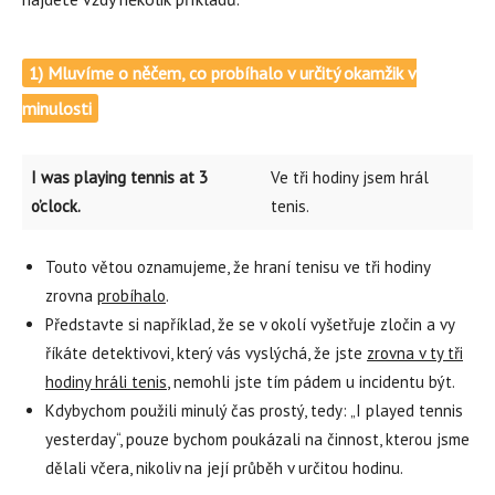
1) Mluvíme o něčem, co probíhalo v určitý okamžik v
minulosti
I was playing tennis at 3
Ve tři hodiny jsem hrál
o’clock.
tenis.
Touto větou oznamujeme, že hraní tenisu ve tři hodiny
zrovna
probíhalo
.
Představte si například, že se v okolí vyšetřuje zločin a vy
říkáte detektivovi, který vás vyslýchá, že jste
zrovna v ty tři
hodiny hráli tenis
, nemohli jste tím pádem u incidentu být.
Kdybychom použili minulý čas prostý, tedy: „I played tennis
yesterday“, pouze bychom poukázali na činnost, kterou jsme
dělali včera, nikoliv na její průběh v určitou hodinu.