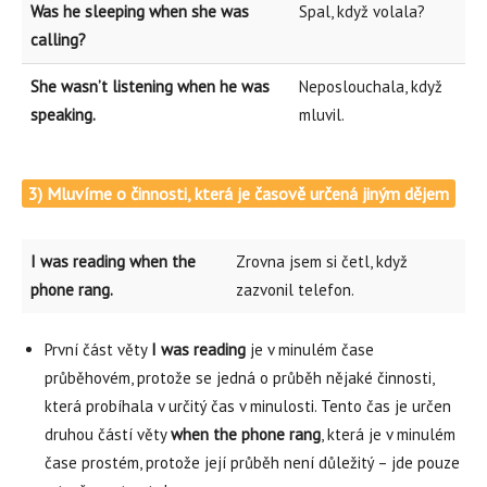
Was he sleeping when she was
Spal, když volala?
calling?
She wasn’t listening when he was
Neposlouchala, když
speaking.
mluvil.
3) Mluvíme o činnosti, která je časově určená jiným dějem
I was reading when the
Zrovna jsem si četl, když
phone rang.
zazvonil telefon.
První část věty
I was reading
je v minulém čase
průběhovém, protože se jedná o průběh nějaké činnosti,
která probíhala v určitý čas v minulosti. Tento čas je určen
druhou částí věty
when the phone rang
, která je v minulém
čase prostém, protože její průběh není důležitý – jde pouze