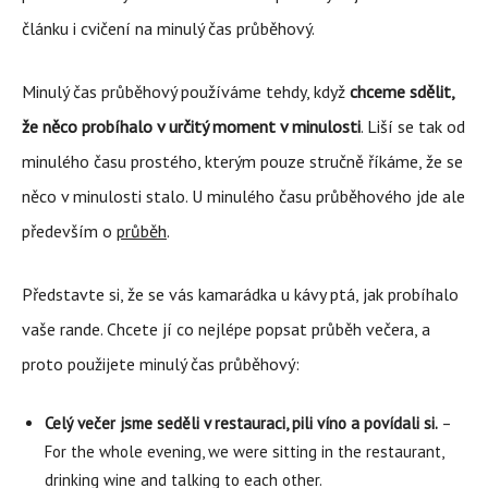
článku i cvičení na minulý čas průběhový.
Minulý čas průběhový používáme tehdy, když
chceme sdělit,
že něco probíhalo v určitý moment v minulosti
. Liší se tak od
minulého času prostého, kterým pouze stručně říkáme, že se
něco v minulosti stalo. U minulého času průběhového jde ale
především o
průběh
.
Představte si, že se vás kamarádka u kávy ptá, jak probíhalo
vaše rande. Chcete jí co nejlépe popsat průběh večera, a
proto použijete minulý čas průběhový:
Celý večer jsme seděli v restauraci, pili víno a povídali si.
–
For the whole evening, we were sitting in the restaurant,
drinking wine and talking to each other.