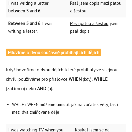
I was writing a letter
Psal jsem dopis mezi pátou
between 5 and 6
.
a šestou.
Between 5 and 6
, I was
Mezi pátou a šestou
jsem
writing a letter.
psal dopis.
Mluvíme o dvou současně probíhajících dějích
Když hovoříme o dvou dějích, které probíhaly ve stejnou
chvíli, používáme pro příslovce
WHEN
(kdy),
WHILE
(zatímco) nebo
AND
(a).
WHILE i WHEN můžeme umístit jak na začátek věty, tak i
mezi dva zmiňované děje:
I was watching TV
when
you
Koukal jsem se na