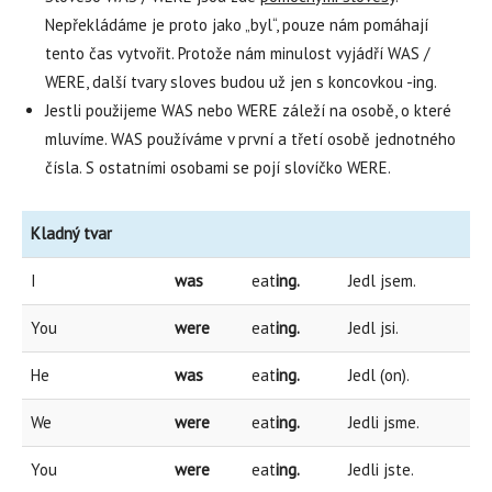
Nepřekládáme je proto jako „byl“, pouze nám pomáhají
tento čas vytvořit. Protože nám minulost vyjádří WAS /
WERE, další tvary sloves budou už jen s koncovkou -ing.
Jestli použijeme WAS nebo WERE záleží na osobě, o které
mluvíme. WAS používáme v první a třetí osobě jednotného
čísla. S ostatními osobami se pojí slovíčko WERE.
Kladný tvar
I
was
eat
ing.
Jedl jsem.
You
were
eat
ing.
Jedl jsi.
He
was
eat
ing.
Jedl (on).
We
were
eat
ing.
Jedli jsme.
You
were
eat
ing.
Jedli jste.