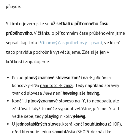
přibyde.
S tímto jevem jste se
už setkali u přítomného času
průběhového
. V článku o přítomném čase průběhovém jsme
sepsali kapitolu
Přítomný čas průběhový – psaní
, ve které
tato pravidla podrobně vysvětlujeme. Zde si je jen v
krátkosti zopakujeme.
Pokud
plnovýznamové sloveso končí na -E
, přidáním
koncovky -ING
nám toto -E zmizí
. Tedy například správný
tvar od slovesa
have
není
haveing
, ale
having
.
Končí-li
plnovýznamové sloveso na -Y
, to neodpadá, ale
zůstává. I když to může vypadat zvláštně, píšeme -Y a -I
vedle sebe, tedy
playing
, nikoliv
plaing
.
U
jednoslabičných sloves
, která končí
souhláskou
(SHOP),
před kterou je jedna
samohláska
(SH
O
P), dochází ke