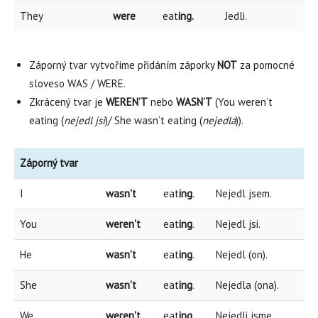
They
were
eat
ing.
Jedli.
Záporný tvar vytvoříme přidáním záporky
NOT
za pomocné
sloveso WAS / WERE.
Zkrácený tvar je
WEREN’T
nebo
WASN’T
(You weren’t
eating (
nejedl jsi
)/ She wasn’t eating (
nejedla
)).
Záporný tvar
I
wasn't
eat
ing
.
Nejedl jsem.
You
weren't
eat
ing
.
Nejedl jsi.
He
wasn't
eat
ing
.
Nejedl (on).
She
wasn't
eat
ing
.
Nejedla (ona).
We
weren't
eat
ing
.
Nejedli jsme.