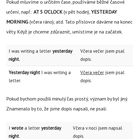
Pokud mluvíme o určitém čase, používáme běžné časové
určení, např.:
AT 5 O’CLOCK
(v pět hodin),
YESTERDAY
MORNING
(včera ráno), atd. Tato příslovce dáváme na konec
věty. Když je chceme zdůraznit, umístíme je na začátek.
I was writing a letter
yesterday
Včera večer jsem psal
night.
dopis.
Yesterday night
I was writing a
Včera večer
jsem psal
letter.
dopis.
Pokud bychom použili minulý čas prostý, význam by byl jiný.
Znamenalo by to, že jsme dopis napsali, ne psali:
I
wrote
a letter
yesterday
Včera v noci jsem napsal
night
.
dopis.