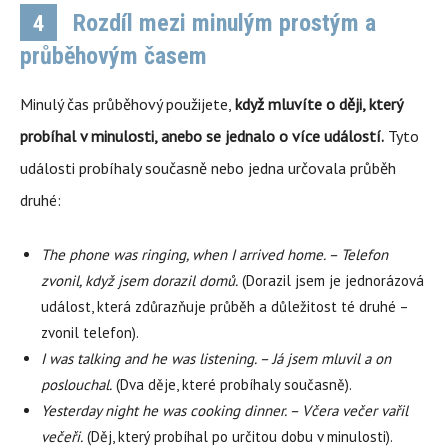
Rozdíl mezi minulým prostým a
4
průběhovým časem
Minulý čas průběhový použijete,
když mluvíte o ději, který
probíhal v minulosti, anebo se jednalo o více událostí.
Tyto
události probíhaly současně nebo jedna určovala průběh
druhé:
The phone was ringing, when I arrived home. – Telefon
zvonil, když jsem dorazil domů.
(Dorazil jsem je jednorázová
událost, která zdůrazňuje průběh a důležitost té druhé –
zvonil telefon).
I was talking and he was listening. – Já jsem mluvil a on
poslouchal.
(Dva děje, které probíhaly současně).
Yesterday night he was cooking dinner. – Včera večer vařil
večeři.
(Děj, který probíhal po určitou dobu v minulosti).