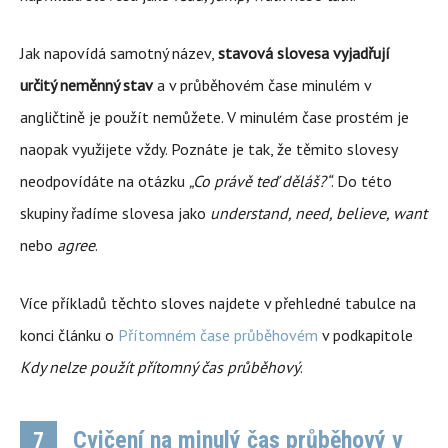
Jak napovídá samotný název,
stavová slovesa vyjadřují
určitý neměnný stav
a v průběhovém čase minulém v
angličtině je použít nemůžete. V minulém čase prostém je
naopak využijete vždy. Poznáte je tak, že těmito slovesy
neodpovídáte na otázku
„Co právě teď děláš?“
. Do této
skupiny řadíme slovesa jako
understand, need, believe, want
nebo
agree
.
Více příkladů těchto sloves najdete v přehledné tabulce na
konci článku o
Přítomném čase průběhovém
v podkapitole
Kdy nelze použít přítomný čas průběhový
.
Cvičení na minulý čas průběhový v
7