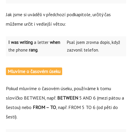
Jak jsme si uváděli v předchozí podkapitole, určitý čas
můžeme určit i vedlejší větou:
I was writing
a letter
when
Psal jsem zrovna dopis, když
the phone
rang
.
zazvonil telefon.
Mluvíme o časovém úseku
Pokud mluvíme o časovém úseku, používáme k tomu
slovíčko BETWEEN, např.
BETWEEN
5 AND 6 (mezi pátou a
šestou) nebo
FROM – TO
, např. FROM 5 TO 6 (od pěti do
šesti).