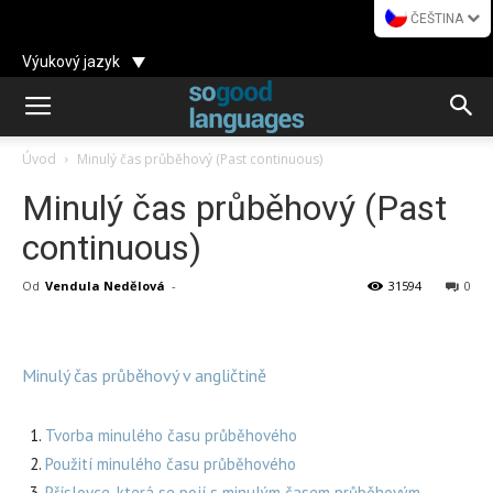
ČEŠTINA
Výukový jazyk
Úvod
Minulý čas průběhový (Past continuous)
Minulý čas průběhový (Past
continuous)
Od
Vendula Nedělová
-
31594
0
Minulý čas průběhový v angličtině
Tvorba minulého času průběhového
Použití minulého času průběhového
Příslovce, která se pojí s minulým časem průběhovým