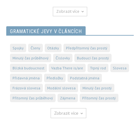
Zobrazit více
GRAMATICKÉ JEVY V ČLÁNCÍCH
Spojky
Členy
Otázky
Předpřítomný čas prostý
Minulý čas průběhový
Číslovky
Budoucí čas prostý
Blízká budoucnost
Vazba There is/are
Trpný rod
Slovesa
Přídavná jména
Předložky
Podstatná jména
Frázová slovesa
Modální slovesa
Minulý čas prostý
Přítomný čas průběhový
Zájmena
Přítomný čas prostý
Zobrazit více