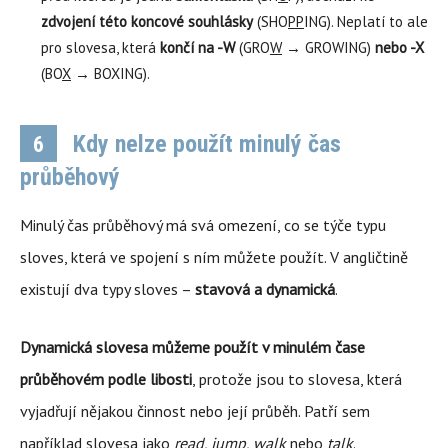
zdvojení této koncové souhlásky
(SHO
PP
ING). Neplatí to ale
pro slovesa, která
končí na -W
(GRO
W
→ GROWING)
nebo -X
(BO
X
→ BOXING).
Kdy nelze použít minulý čas
6
průběhový
Minulý čas průběhový má svá omezení, co se týče typu
sloves, která ve spojení s ním můžete použít. V angličtině
existují dva typy sloves –
stavová a dynamická
.
Dynamická slovesa můžeme použít v minulém čase
průběhovém podle libosti
, protože jsou to slovesa, která
vyjadřují nějakou činnost nebo její průběh. Patří sem
například slovesa jako
read, jump, walk
nebo
talk
.