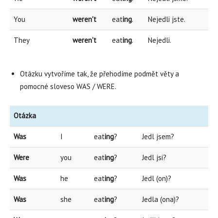
You
weren't
eat
ing
.
Nejedli jste.
They
weren't
eat
ing
.
Nejedli.
Otázku vytvoříme tak, že přehodíme podmět věty a
pomocné sloveso WAS / WERE.
Otázka
Was
I
eat
ing
?
Jedl jsem?
Were
you
eat
ing
?
Jedl jsi?
Was
he
eat
ing
?
Jedl (on)?
Was
she
eat
ing
?
Jedla (ona)?