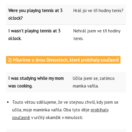
Were you playing tennis at 3
Hrál jsi ve tři hodiny tenis?
o’clock?
I wasn’t playing tennis at 3
Nehrál jsem ve tři hodiny
o’clock.
tenis.
2) Mluvíme o dvou činnostech, které probíhaly současně
I was studying while my mom
Učila jsem se, zatímco
was cooking.
mamka vařila.
Touto větou sdělujeme, že ve stejnou chvíli, kdy jsem se
učila, moje maminka vařila. Oba tyto děje
probíhaly
současně
v určitý okamžik v minulosti.