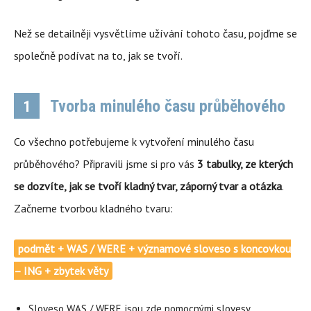
Než se detailněji vysvětlíme užívání tohoto času, pojďme se
společně podívat na to, jak se tvoří.
Tvorba minulého času průběhového
1
Co všechno potřebujeme k vytvoření minulého času
průběhového? Připravili jsme si pro vás
3 tabulky, ze kterých
se dozvíte, jak se tvoří kladný tvar, záporný tvar a otázka
.
Začneme tvorbou kladného tvaru:
podmět + WAS / WERE + významové sloveso s koncovkou
– ING + zbytek věty
Sloveso WAS / WERE jsou zde
pomocnými slovesy
.