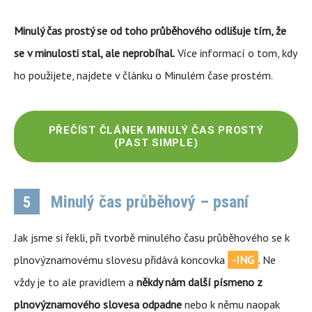
Minulý čas prostý se od toho průběhového odlišuje tím, že
se v minulosti stal, ale neprobíhal.
Více informací o tom, kdy
ho použijete, najdete v článku o Minulém čase prostém.
PŘEČÍST ČLÁNEK MINULÝ ČAS PROSTÝ
(PAST SIMPLE)
Minulý čas průběhový – psaní
5
Jak jsme si řekli, při tvorbě minulého času průběhového se k
plnovýznamovému slovesu přidává koncovka
-ING
. Ne
vždy je to ale pravidlem a
někdy nám další písmeno z
plnovýznamového slovesa odpadne
nebo k němu naopak