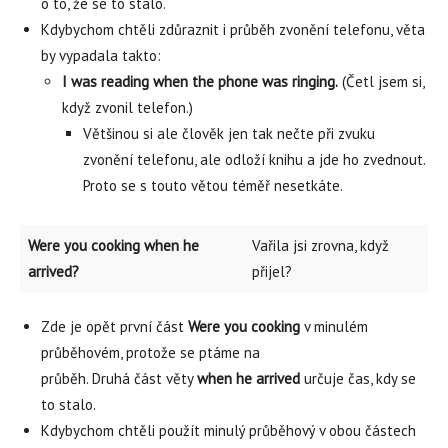
o to, že se to stalo.
Kdybychom chtěli zdůraznit i průběh zvonění telefonu, věta
by vypadala takto:
I was reading when the phone was ringing.
(Četl jsem si,
když zvonil telefon.)
Většinou si ale člověk jen tak nečte při zvuku
zvonění telefonu, ale odloží knihu a jde ho zvednout.
Proto se s touto větou téměř nesetkáte.
Were you cooking when he
Vařila jsi zrovna, když
arrived?
přijel?
Zde je opět první část
Were you cooking
v minulém
průběhovém, protože se ptáme na
průběh. Druhá část věty
when he arrived
určuje čas, kdy se
to stalo.
Kdybychom chtěli použít minulý průběhový v obou částech