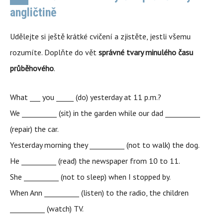
angličtině
Udělejte si ještě krátké cvičení a zjistěte, jestli všemu
rozumíte. Doplňte do vět
správné tvary minulého času
průběhového
.
What ___ you _____ (do) yesterday at 11 p.m.?
We __________ (sit) in the garden while our dad __________
(repair) the car.
Yesterday morning they __________ (not to walk) the dog.
He __________ (read) the newspaper from 10 to 11.
She __________ (not to sleep) when I stopped by.
When Ann __________ (listen) to the radio, the children
__________ (watch) TV.