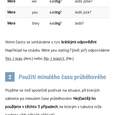
Were
we
eat
ing
?
Jedli jsme?
Were
you
eat
ing
?
Jedli jste?
Were
they
eat
ing
?
Jedli?
Velmi často se setkáváme s tzv.
krátkými odpověďmi
.
Například na otázku
Were you eating?
(Jedl jsi?) odpovídáme
Yes, I was.
(Ano.) nebo
No, I wasn’t.
(Ne.)
Použití minulého času průběhového
2
Pojďme se teď společně podívat na situace, při kterých
sáhnete po minulém čase průběhovém.
Nejčastěji ho
použijete v těchto 3 případech
, ke kterým v tabulce níže
najdete vždy několik příkladů.