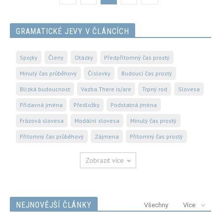
GRAMATICKÉ JEVY V ČLÁNCÍCH
Spojky
Členy
Otázky
Předpřítomný čas prostý
Minulý čas průběhový
Číslovky
Budoucí čas prostý
Blízká budoucnost
Vazba There is/are
Trpný rod
Slovesa
Přídavná jména
Předložky
Podstatná jména
Frázová slovesa
Modální slovesa
Minulý čas prostý
Přítomný čas průběhový
Zájmena
Přítomný čas prostý
Zobrazit více
NEJNOVĚJŠÍ ČLÁNKY
Všechny
Více