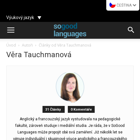
ČEŠTINA
Výukový jazyk
Úvod
Autoři
Články od Věra Tauchmanová
Věra Tauchmanová
31 Články
0 Komentáře
Anglický a francouzský jazyk vystudovala na pedagogické
fakultě, zároveň studuje i mediální studia. Je ráda, že v SoGood
Languages může propojit obě svá zaměření. Již několik let se
věnuje individuální i skupinové výuce anglického a francouzského