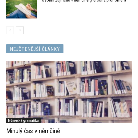
NEJČTENĚJŠÍ ČLÁNKY
Německá gramatika
Minulý čas v němčině