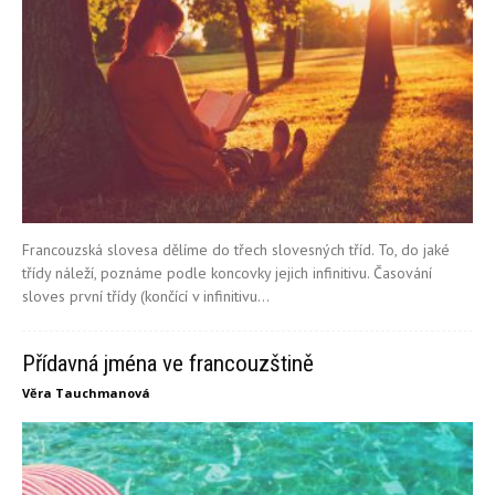
Francouzská slovesa dělíme do třech slovesných tříd. To, do jaké
třídy náleží, poznáme podle koncovky jejich infinitivu. Časování
sloves první třídy (končící v infinitivu...
Přídavná jména ve francouzštině
Věra Tauchmanová